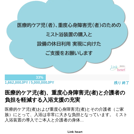
33%
1,662,000JPY
/ 5,000,000JPY
残り
終了
医療的ケア児(者)、重度心身障害児(者)と介護者の
負担を軽減する入浴支援の充実
医療的ケア児(者)および重度心身障害児(者)とその介護者（ご家
族）にとって、入浴は非常に大きな負担となっています。 ミスト
入浴装置の導入でご本人と介護者の身体...
Link heart