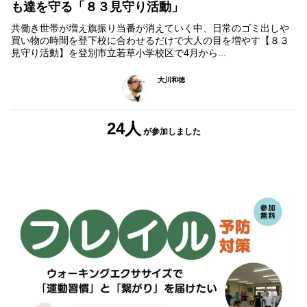
も達を守る「８３見守り活動」
共働き世帯が増え旗振り当番が消えていく中、日常のゴミ出しや
買い物の時間を登下校に合わせるだけで大人の目を増やす【８３
見守り活動】を登別市立若草小学校区で4月から...
大川和徳
24人
が参加しました