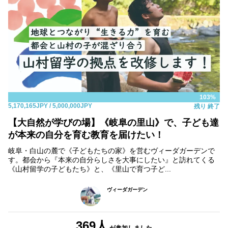
103%
5,170,165JPY
/ 5,000,000JPY
残り
終了
【大自然が学びの場】《岐阜の里山》で、子ども達
が本来の自分を育む教育を届けたい！
岐阜・白山の麓で《子どもたちの家》を営むヴィーダガーデンで
す。都会から『本来の自分らしさを大事にしたい』と訪れてくる
《山村留学の子どもたち》と、《里山で育つ子ど...
ヴィーダガーデン
369人