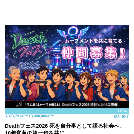
112%
3,373,791JPY
/ 3,000,000JPY
残り
終了
Deathフェス2026 死を自分事として語る社会へ。
10年変革の第一歩を共に