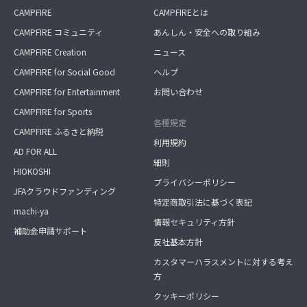
CAMPFIRE
CAMPFIREとは
CAMPFIRE コミュニティ
あんしん・安全への取り組み
CAMPFIRE Creation
ニュース
CAMPFIRE for Social Good
ヘルプ
CAMPFIRE for Entertainment
お問い合わせ
CAMPFIRE for Sports
各種規定
CAMPFIRE ふるさと納税
利用規約
AD FOR ALL
細則
HIOKOSHI
プライバシーポリシー
JFAクラウドファンディング
特定商取引法に基づく表記
machi-ya
情報セキュリティ方針
補助金申請サポート
反社基本方針
カスタマーハラスメントに対する考え
方
クッキーポリシー