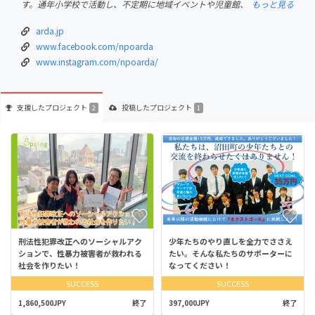
す。通年小学校で活動し、不定期に地域イベントや児童館、
もっと見る
arda.jp
www.facebook.com/npoarda
www.instagram.com/npoarda/
支援した
プロジェクト
投稿した
プロジェクト
2
1
刑法性犯罪改正へのソーシャルアク
少年たちのやり直しを全力でささえ
ションで、性暴力被害者が救われる
たい。そんな私たちのサポーターに
社会を作りたい！
なってください！
SUCCESS
SUCCESS
1,860,500JPY
終了
397,000JPY
終了