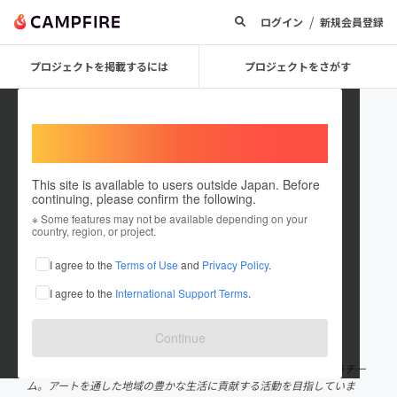
/
ログイン
新規会員登録
プロジェクトを掲載するには
プロジェクトをさがす
Welcome,
International users
This site is available to users outside Japan. Before
continuing, please confirm the following.
アートわっか・すぎなみ（NPO
※ Some features may not be available depending on your
country, region, or project.
ARDA）
I agree to the
Terms of Use
and
Privacy Policy
.
プロジェクトオーナー
I agree to the
International Support Terms
.
これまでに2回支援して1件のプロジェクトを投稿しています
在住国：日本
現在地：東京都
Continue
出身国：未設定
東京都杉並区や、近郊に住んでいる市民主体で美術鑑賞をおこなうチー
ム。アートを通した地域の豊かな生活に貢献する活動を目指していま