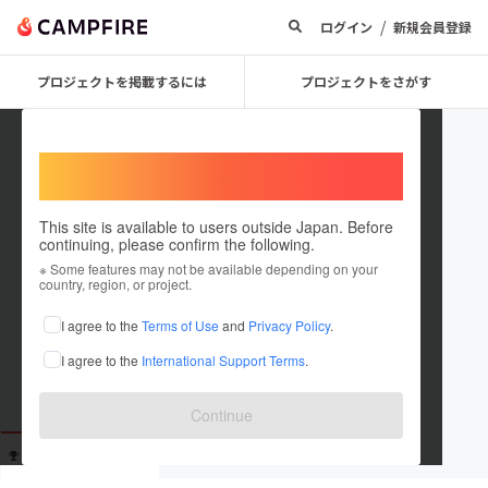
/
ログイン
新規会員登録
プロジェクトを掲載するには
プロジェクトをさがす
Welcome,
International users
This site is available to users outside Japan. Before
continuing, please confirm the following.
0218
※ Some features may not be available depending on your
country, region, or project.
これまでに1回支援しています
I agree to the
Terms of Use
and
Privacy Policy
.
在住国：未設定
I agree to the
International Support Terms
.
出身国：未設定
Continue
支援した
プロジェクト
投稿した
プロジェクト
1
0