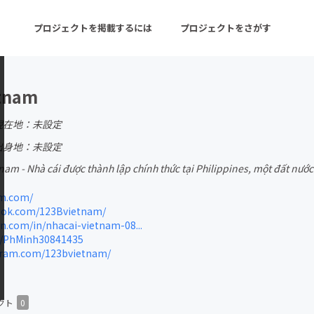
プロジェクトを掲載するには
プロジェクトをさがす
tnam
ターン
注目の新着プロジェクト
募集終了が近いプロ
現在地：未設定
出身地：未設定
nam - Nhà cái được thành lập chính thức tại Philippines, một đất nướ
音楽
舞台・パフォーマンス
m.com/
ゲーム・サービス開発
フード・飲食店
ok.com/123Bvietnam/
n.com/in/nhacai-vietnam-08...
書籍・雑誌出版
アニメ・漫画
m/PhMinh30841435
ram.com/123bvietnam/
チャレンジ
ビューティー・ヘルス
クト
0