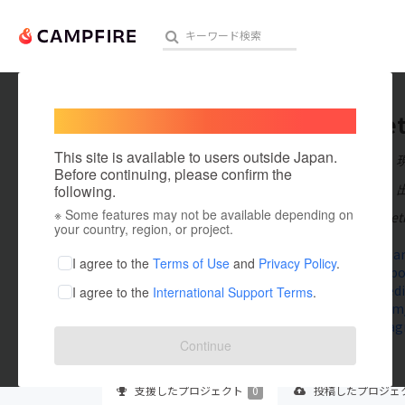
Welcome,
International users
123bvie
人気のプロジェクト
注目のリ
This site is available to users outside Japan.
在住国：日本
Before continuing, please confirm the
出身国：日本
following.
※ Some features may not be available depending on
123B - 123Bviet
アート・写真
your country, region, or project.
123bvietna
テクノロジー・ガジェット
I agree to the
Terms of Use
and
Privacy Policy
.
www.facebo
www.linkedi
I agree to the
International Support Terms
.
映像・映画
twitter.co
www.instag
ビジネス・起業
Continue
まちづくり・地域活性化
支援した
プロジェクト
0
投稿した
プロジェ