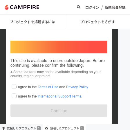
/
ログイン
新規会員登録
プロジェクトを掲載するには
プロジェクトをさがす
Welcome,
International users
This site is available to users outside Japan. Before
continuing, please confirm the following.
12a687869b34
※ Some features may not be available depending on your
country, region, or project.
プロジェクトオーナー
I agree to the
Terms of Use
and
Privacy Policy
.
これまでに1件のプロジェクトを投稿しています
I agree to the
International Support Terms
.
在住国：未設定
出身国：未設定
Continue
支援した
プロジェクト
投稿した
プロジェクト
0
1