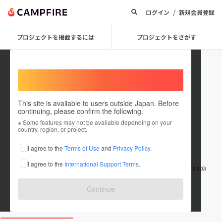
/
ログイン
新規会員登録
プロジェクトを掲載するには
プロジェクトをさがす
Welcome,
International users
This site is available to users outside Japan. Before
continuing, please confirm the following.
166betukcom
※ Some features may not be available depending on your
country, region, or project.
在住国：ブラジル
I agree to the
Terms of Use
and
Privacy Policy
.
出身国：ブラジル
I agree to the
International Support Terms
.
Acesse 166bet com bônus VIP, suporte local em português e retirada
s imediatas para jogado
もっと見る
Continue
166bet.uk.com/