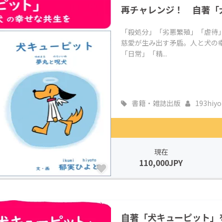
再チャレンジ！ 自著「
CAMPFIRE for Social Good
CAMPFIRE Creation
CAMPFIREふるさと納税
machi-ya
コミュニティ
「殺処分」「劣悪繁殖」「虐待
慈愛が生み出す矛盾。人と犬の
「日常」「精...
書籍・雑誌出版
193hiyo
現在
110,000JPY
自著「犬キューピット」