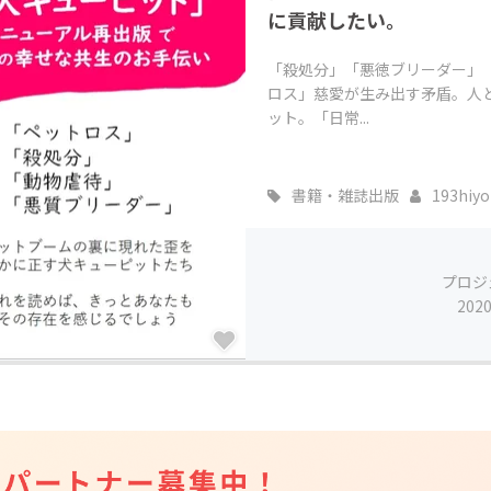
に貢献したい。
「殺処分」「悪徳ブリーダー」
ロス」慈愛が生み出す矛盾。人
ット。「日常...
書籍・雑誌出版
193hiyo
プロジ
202