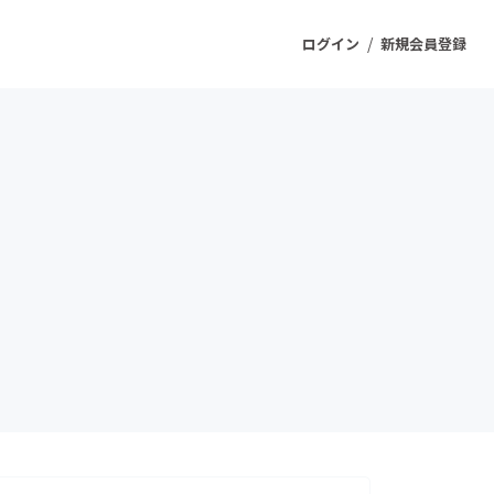
/
ログイン
新規会員登録
ジェクト
もうすぐ公開されます
プロダクト
ファッション
スポーツ
ケア
ソーシャルグッド