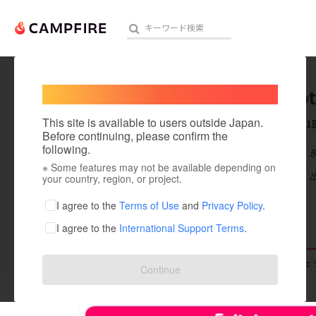
Welcome,
International users
193hiyo
人気のプロジェクト
注目のリ
This site is available to users outside Japan.
これまでに1
Before continuing, please confirm the
following.
在住国：日本
※ Some features may not be available depending on
アート・写真
出身国：日本
your country, region, or project.
テクノロジー・ガジェット
I agree to the
Terms of Use
and
Privacy Policy
.
I agree to the
International Support Terms
.
映像・映画
ビジネス・起業
支援した
プロジェクト
1
投稿した
プロジェ
Continue
まちづくり・地域活性化