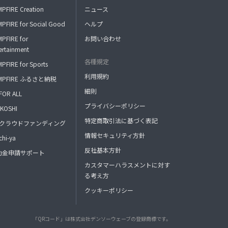
PFIRE Creation
ニュース
PFIRE for Social Good
ヘルプ
PFIRE for
お問い合わせ
ertainment
各種規定
PFIRE for Sports
利用規約
MPFIRE ふるさと納税
細則
FOR ALL
プライバシーポリシー
KOSHI
特定商取引法に基づく表記
FAクラウドファンディング
情報セキュリティ方針
hi-ya
反社基本方針
助金申請サポート
カスタマーハラスメントに対す
る考え方
クッキーポリシー
「QRコード」は株式会社デンソーウェーブの登録商標です。