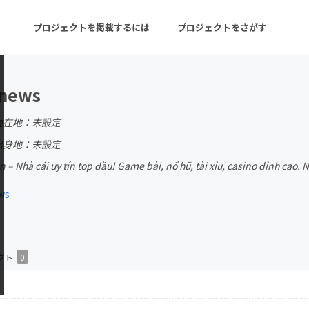
プロジェクトを掲載するには
プロジェクトをさがす
news
ターン
注目の新着プロジェクト
募集終了が近いプロ
現在地：未設定
出身地：未設定
– Nhà cái uy tín top đầu! Game bài, nổ hũ, tài xỉu, casino đỉnh cao. N
音楽
舞台・パフォーマンス
ws
ゲーム・サービス開発
フード・飲食店
書籍・雑誌出版
アニメ・漫画
チャレンジ
ビューティー・ヘルス
クト
0