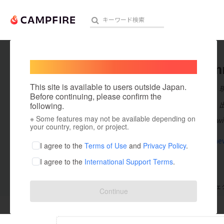
Welcome,
International users
1sunwin
人気のプロジェクト
注目のリ
This site is available to users outside Japan.
在住国：日本
Before continuing, please confirm the
出身国：日本
following.
※ Some features may not be available depending on
Tham gia Sunwin 
アート・写真
your country, region, or project.
1sunwin.ne
テクノロジー・ガジェット
I agree to the
Terms of Use
and
Privacy Policy
.
I agree to the
International Support Terms
.
映像・映画
ビジネス・起業
支援した
プロジェクト
0
投稿した
プロジェ
Continue
まちづくり・地域活性化