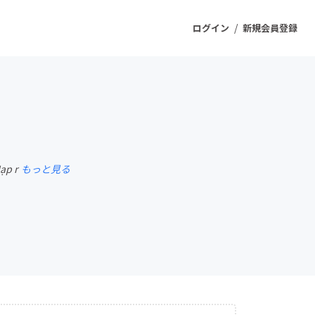
/
ログイン
新規会員登録
ジェクト
もうすぐ公開されます
ạp r
もっと見る
プロダクト
ファッション
スポーツ
ケア
ソーシャルグッド