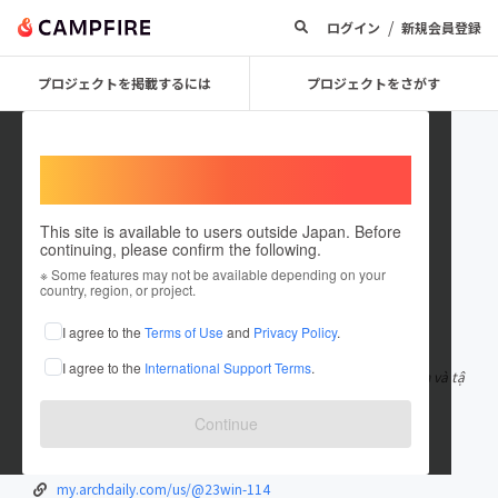
/
ログイン
新規会員登録
プロジェクトを掲載するには
プロジェクトをさがす
Welcome,
International users
This site is available to users outside Japan. Before
continuing, please confirm the following.
23winprof
※ Some features may not be available depending on your
country, region, or project.
在住国：日本
現在地：未設定
I agree to the
Terms of Use
and
Privacy Policy
.
出身国：日本
出身地：未設定
I agree to the
International Support Terms
.
Gia nhập 23WIN ngay hôm nay để nhận các khuyến mãi hấp dẫn và tậ
n hưởng các trò chơi chất
もっと見る
Continue
23win.prof/
www.rctech.net/forum/members/23winpro...
my.archdaily.com/us/@23win-114