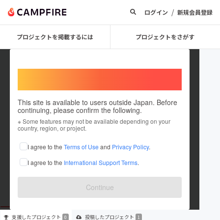
/
ログイン
新規会員登録
プロジェクトを掲載するには
プロジェクトをさがす
Welcome,
International users
This site is available to users outside Japan. Before
continuing, please confirm the following.
CAT SPOT ZILLION
※ Some features may not be available depending on your
country, region, or project.
プロジェクトオーナー
I agree to the
Terms of Use
and
Privacy Policy
.
これまでに1件のプロジェクトを投稿しています
I agree to the
International Support Terms
.
在住国：未設定
出身国：未設定
Continue
支援した
プロジェクト
投稿した
プロジェクト
0
1