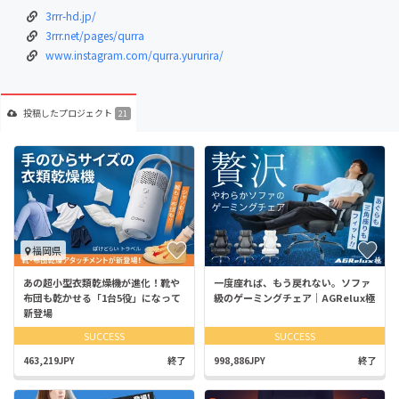
3rrr-hd.jp/
3rrr.net/pages/qurra
www.instagram.com/qurra.yururira/
投稿した
プロジェクト
21
福岡県
あの超小型衣類乾燥機が進化！靴や
一度座れば、もう戻れない。ソファ
布団も乾かせる「1台5役」になって
級のゲーミングチェア｜AGRelux極
新登場
SUCCESS
SUCCESS
463,219JPY
終了
998,886JPY
終了