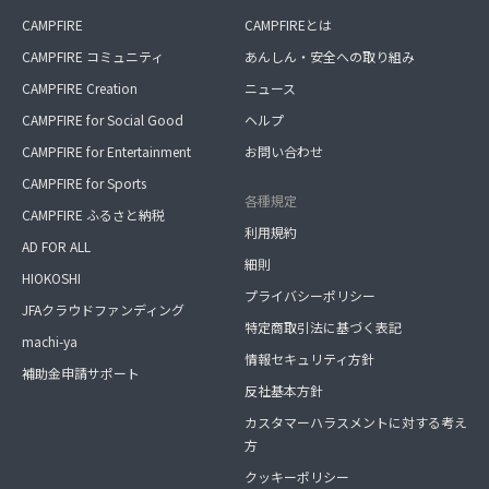
CAMPFIRE
CAMPFIREとは
CAMPFIRE コミュニティ
あんしん・安全への取り組み
CAMPFIRE Creation
ニュース
CAMPFIRE for Social Good
ヘルプ
CAMPFIRE for Entertainment
お問い合わせ
CAMPFIRE for Sports
各種規定
CAMPFIRE ふるさと納税
利用規約
AD FOR ALL
細則
HIOKOSHI
プライバシーポリシー
JFAクラウドファンディング
特定商取引法に基づく表記
machi-ya
情報セキュリティ方針
補助金申請サポート
反社基本方針
カスタマーハラスメントに対する考え
方
クッキーポリシー