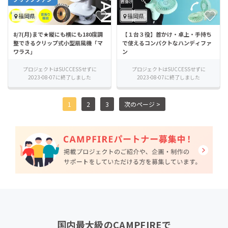
福岡県
福岡県
8/7(月)まで★縦にも横にも180度調
【１台３役】首かけ・卓上・手持ち
整できるクリップ式小型扇風機「マ
で使えるコンパクトなハンディファ
ワラス」
ン
プロジェクトはSUCCESSせずに
プロジェクトはSUCCESSせずに
2023-08-07に終了しました
2023-08-07に終了しました
1
2
3
次のページ >
国内最大級のCAMPFIREで