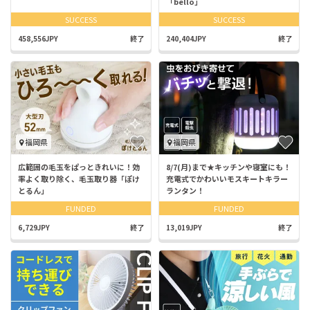
「bello」
SUCCESS
SUCCESS
458,556JPY
終了
240,404JPY
終了
福岡県
福岡県
広範囲の毛玉をぱっときれいに！効
8/7(月)まで★キッチンや寝室にも！
率よく取り除く、毛玉取り器「ぽけ
充電式でかわいいモスキートキラー
とるん」
ランタン！
FUNDED
FUNDED
6,729JPY
終了
13,019JPY
終了