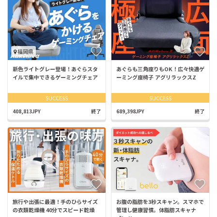
福岡県
新色ライトグレー登場！あぐらスタ
あぐらも三角座りもOK！広々快適ゲ
イルで集中できるゲーミングチェア
ーミング座椅子 アグリラックスZ
SUCCESS
SUCCESS
408,813JPY
終了
689,398JPY
終了
旅行や出張に最適！手のひらサイズ
お腹の脂肪を3秒スキャン。スマホで
の衣類乾燥機 40分でスピード乾燥
管理し健康習慣。体脂肪スキャナ