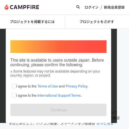
/
ログイン
新規会員登録
プロジェクトを掲載するには
プロジェクトをさがす
Welcome,
International users
This site is available to users outside Japan. Before
continuing, please confirm the following.
スリーアール株式会社
※ Some features may not be available depending on your
country, region, or project.
プロジェクトオーナー
I agree to the
Terms of Use
and
Privacy Policy
.
これまでに2回支援して21件のプロジェクトを投稿しています
I agree to the
International Support Terms
.
在住国：日本
現在地：福岡県
出身国：日本
出身地：福岡県
Continue
「高度な技術力・企画力・スピード」 確かな総合力が私たちの強みで
す。 顕微鏡、内視鏡、拡大鏡といったスリーアールブランドの主力商品
をはじめとして、パソコン関連、スマートフォン関連商
もっと見る