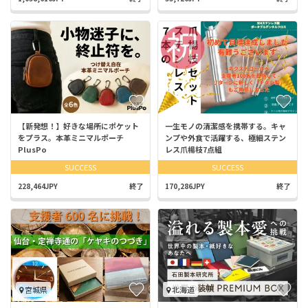
【新発想！】好きな場所にポケット
一生モノの清潔感を携帯する。キャ
をプラス。本革ミニマルポーチ
ンプや外食で活躍する、極細ステン
PlusPo
レス爪楊枝7点組
SUCCESS
SUCCESS
228,464JPY
終了
170,286JPY
終了
宮城県
北海道