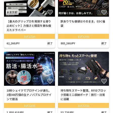
東京都
【最大のグリップ力を発揮する滑り
訳ありでも価値はそのまま。EDC福
止めビット】力強さと精度を兼ね備
袋
えたドライバー
SUCCESS
SUCCESS
62,260JPY
終了
883,260JPY
終了
10秒シェイクでプロテインが進化。
持ち物をスマート整理。RFIDブロッ
1億300万個の生ナノバブルプロテイ
ク搭載ミニ収納ポーチ｜旅行・日常
ンで筋活
に活躍
SUCCESS
SUCCESS
1,058,610JPY
終了
53,720JPY
終了