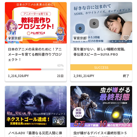
東京都
東京都
日本のアニメの未来のために！アニ
耳を塞がない、新しい睡眠の常識。
メーターを育てる教科書作りプロジ
骨伝導スピーカーSUYA PRO
ェクト！
60%
SUCCESS
1,216,320JPY
21日
2,591,214JPY
終了
ノベルADV『最悪なる災厄人間に捧
虫が嫌がるデバイス≪最終形態≫５