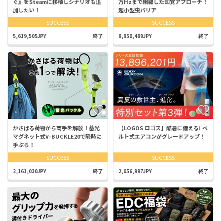
ぐ』をSteamに移植しシナリオも追
万Hzまで網羅した知覚アプローチ！
加したい！
超小型虫バリア
SUCCESS
SUCCESS
5,619,505JPY
終了
8,950,489JPY
終了
かさばる荷物から両手を解放！蓄光
【LOGOS ロゴス】酷暑に備える! ベ
マグネット式V-BUCKLE20で瞬時に
ルト式エアコンがグレードアップ！
手ぶら！
SUCCESS
SUCCESS
2,161,030JPY
終了
2,056,997JPY
終了