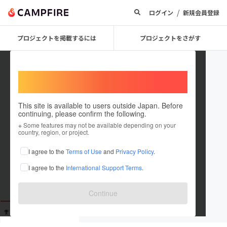
/
ログイン
新規会員登録
プロジェクトを掲載するには
プロジェクトをさがす
Welcome,
International users
This site is available to users outside Japan. Before
continuing, please confirm the following.
410
※ Some features may not be available depending on your
country, region, or project.
これまでに167回支援しています
I agree to the
Terms of Use
and
Privacy Policy
.
在住国：日本
現在地：神奈川県
I agree to the
International Support Terms
.
出身国：日本
出身地：神奈川県
Continue
支援した
プロジェクト
投稿した
プロジェクト
167
0