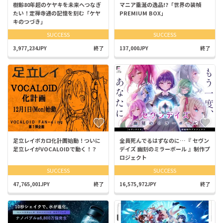
樹齢80年超のケヤキを未来へつなぎ
マニア垂涎の逸品!?「世界の装幀
たい！定禅寺通の記憶を刻む「ケヤ
PREMIUM BOX」
キのつづき」
SUCCESS
SUCCESS
3,977,234JPY
終了
137,000JPY
終了
足立レイボカロ化計画始動！ついに
全員死んでるはずなのに…『 セヴン
足立レイがVOCALOIDで動く！？
デイズ 幽刻のミラーボール 』制作プ
ロジェクト
SUCCESS
SUCCESS
47,765,001JPY
終了
16,575,972JPY
終了