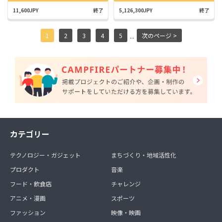
11,600JPY
終了
5,126,300JPY
終了
...
1
2
3
4
5
次のページ >
カテゴリー
テクノロジー・ガジェット
まちづくり・地域活性化
プロダクト
音楽
フード・飲食店
チャレンジ
アニメ・漫画
スポーツ
ファッション
映像・映画