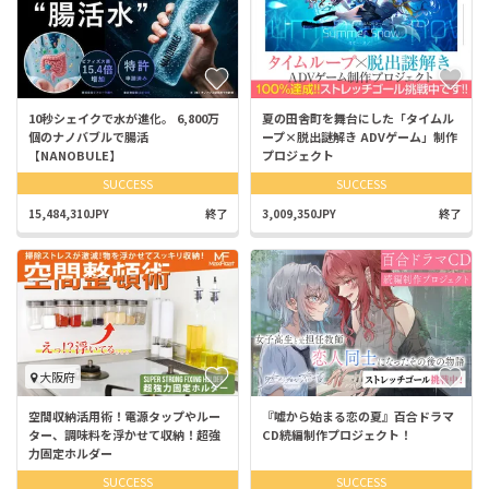
10秒シェイクで水が進化。 6,800万
夏の田舎町を舞台にした「タイムル
個のナノバブルで腸活
ープ×脱出謎解き ADVゲーム」制作
【NANOBULE】
プロジェクト
SUCCESS
SUCCESS
15,484,310JPY
終了
3,009,350JPY
終了
大阪府
空間収納活用術！電源タップやルー
『嘘から始まる恋の夏』百合ドラマ
ター、調味料を浮かせて収納！超強
CD続編制作プロジェクト！
力固定ホルダー
SUCCESS
SUCCESS