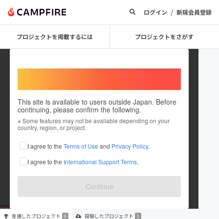
/
ログイン
新規会員登録
プロジェクトを掲載するには
プロジェクトをさがす
Welcome,
International users
This site is available to users outside Japan. Before
continuing, please confirm the following.
638fd7aa5524
※ Some features may not be available depending on your
country, region, or project.
プロジェクトオーナー
I agree to the
Terms of Use
and
Privacy Policy
.
これまでに1件のプロジェクトを投稿しています
I agree to the
International Support Terms
.
在住国：未設定
出身国：未設定
Continue
支援した
プロジェクト
投稿した
プロジェクト
0
1