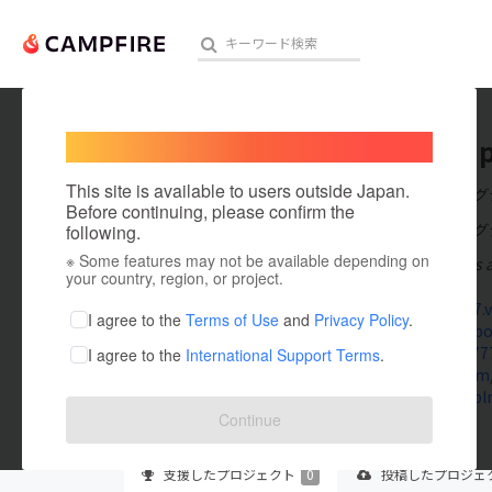
Welcome,
International users
6L777vi
人気のプロジェクト
注目のリ
This site is available to users outside Japan.
在住国：バング
Before continuing, please confirm the
出身国：バング
following.
※ Some features may not be available depending on
6L777 delivers 
アート・写真
your country, region, or project.
www.6l777.v
テクノロジー・ガジェット
I agree to the
Terms of Use
and
Privacy Policy
.
www.facebo
x.com/6L77
I agree to the
International Support Terms
.
映像・映画
github.com
www.tumblr
ビジネス・起業
Continue
まちづくり・地域活性化
支援した
プロジェクト
0
投稿した
プロジェ