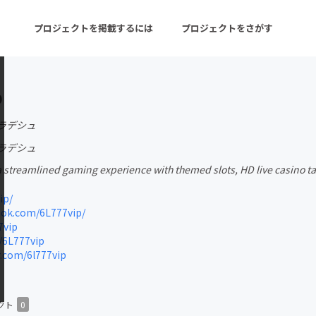
プロジェクトを掲載するには
プロジェクトをさがす
p
ターン
注目の新着プロジェクト
募集終了が近いプロ
ラデシュ
ラデシュ
a streamlined gaming experience with themed slots, HD live casino t
音楽
舞台・パフォーマンス
ip/
ゲーム・サービス開発
フード・飲食店
ok.com/6L777vip/
7vip
書籍・雑誌出版
アニメ・漫画
/6L777vip
.com/6l777vip
チャレンジ
ビューティー・ヘルス
クト
0