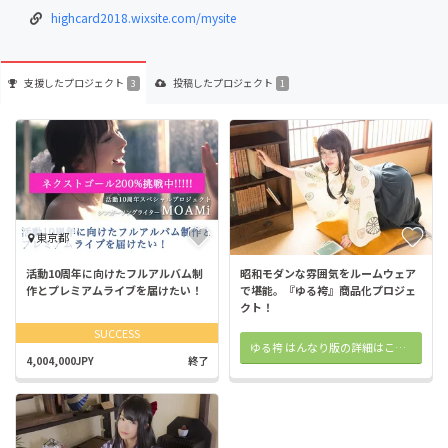
highcard2018.wixsite.com/mysite
支援した
プロジェクト
投稿した
プロジェクト
3
1
東京都
活動10周年に向けたフルアルバム制
昭和モダンな雰囲気をルームウェア
作とプレミアムライブを届けたい！
で堪能。『ゆる袴』商品化プロジェ
クト！
SUCCESS
ゆる袴 はんなり版の詳細はこちら
4,004,000JPY
終了