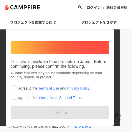
/
ログイン
新規会員登録
プロジェクトを掲載するには
プロジェクトをさがす
Welcome,
International users
This site is available to users outside Japan. Before
continuing, please confirm the following.
73_3373
※ Some features may not be available depending on your
country, region, or project.
プロジェクトオーナー
I agree to the
Terms of Use
and
Privacy Policy
.
これまでに3回支援して1件のプロジェクトを投稿しています
I agree to the
International Support Terms
.
在住国：日本
現在地：東京都
出身国：日本
出身地：東京都
Continue
High-Card所属／衣装製作担当 所属団体にて、公演衣装の製作、監修を
メインに活動中。 衣装素材を使用した小物製作や販売も行う。 シンプ
ルな造形に切り替え配置で独自のカラー
もっと見る