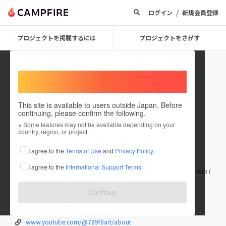
/
ログイン
新規会員登録
プロジェクトを掲載するには
プロジェクトをさがす
Welcome,
International users
This site is available to users outside Japan. Before
continuing, please confirm the following.
789f8art
※ Some features may not be available depending on your
country, region, or project.
在住国：ベトナム
I agree to the
Terms of Use
and
Privacy Policy
.
出身国：ベトナム
I agree to the
International Support Terms
.
https://789f8.art/ là trang web chính thức của nhà cái 789f8. Tự hào l
à nhà cái với chính
もっと見る
Continue
789f8.art/
x.com/789f8art
www.youtube.com/@789f8art/about