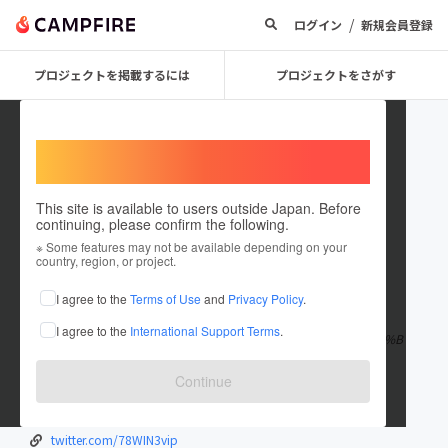
/
ログイン
新規会員登録
プロジェクトを掲載するには
プロジェクトをさがす
Welcome,
International users
This site is available to users outside Japan. Before
continuing, please confirm the following.
78win3vip4
※ Some features may not be available depending on your
country, region, or project.
在住国：米国
I agree to the
Terms of Use
and
Privacy Policy
.
出身国：米国
I agree to the
International Support Terms
.
Website: https://68544f4ae0f4a.site123.me/blog/78win-tr%E1%B
A%A3i-nghi%E1%BB%87m-c%C3%A1-c
もっと見る
Continue
68544f4ae0f4a.site123.me/blog/78win-t...
www.facebook.com/78win3vip4
twitter.com/78WIN3vip