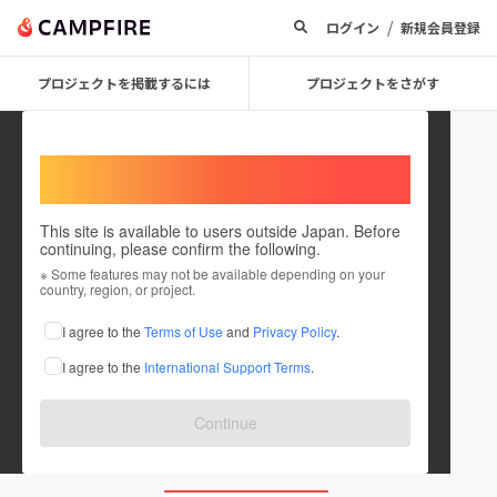
/
ログイン
新規会員登録
プロジェクトを掲載するには
プロジェクトをさがす
Welcome,
International users
This site is available to users outside Japan. Before
continuing, please confirm the following.
808Inc
※ Some features may not be available depending on your
country, region, or project.
プロジェクトオーナー
I agree to the
Terms of Use
and
Privacy Policy
.
これまでに1件のプロジェクトを投稿しています
I agree to the
International Support Terms
.
在住国：日本
現在地：大阪府
出身国：日本
出身地：大阪府
Continue
www.instagram.com/hexagel.info/