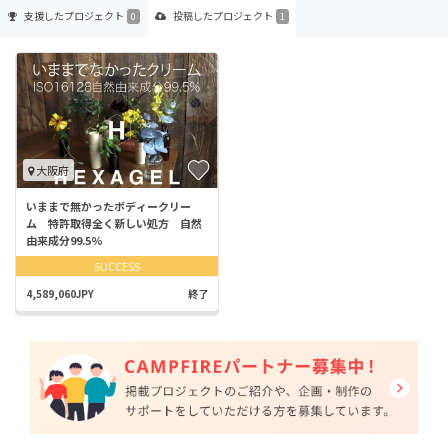
支援した
プロジェクト
投稿した
プロジェクト
0
1
大阪府
いままで無かったボディークリー
ム 特許取得全く新しい処方 自然
由来成分99.5%
SUCCESS
4,589,060JPY
終了