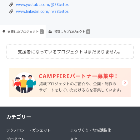
www.youtube.com/@88betos
www.linkedin.com/in/88betos
支援した
プロジェクト
投稿した
プロジェクト
0
0
支援者になっているプロジェクトはまだありません。
カテゴリー
テクノロジー・ガジェット
まちづくり・地域活性化
プロダクト
音楽