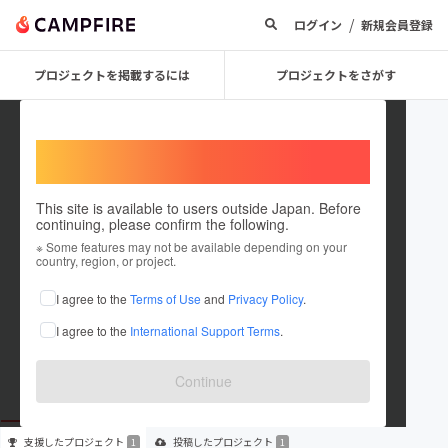
/
ログイン
新規会員登録
プロジェクトを掲載するには
プロジェクトをさがす
Welcome,
International users
This site is available to users outside Japan. Before
continuing, please confirm the following.
8c4fa25f0484
※ Some features may not be available depending on your
country, region, or project.
プロジェクトオーナー
I agree to the
Terms of Use
and
Privacy Policy
.
これまでに1回支援して1件のプロジェクトを投稿しています
I agree to the
International Support Terms
.
在住国：未設定
出身国：未設定
Continue
支援した
プロジェクト
投稿した
プロジェクト
1
1