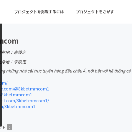
プロジェクトを掲載するには
プロジェクトをさがす
mcom
ターン
注目の新着プロジェクト
募集終了が近いプロ
現在地：未設定
出身地：未設定
ong những nhà cái trực tuyến hàng đầu châu Á, nổi bật với hệ thống cá
音楽
舞台・パフォーマンス
om/
ゲーム・サービス開発
フード・飲食店
be.com/@8kbetmmcom1
om/8kbetmmcom1
書籍・雑誌出版
アニメ・漫画
est.com/8kbetmmcom1/
com/8kbetmmcom1
チャレンジ
ビューティー・ヘルス
クト
0