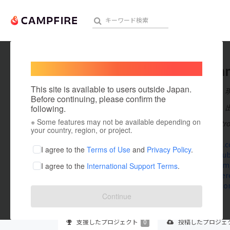
Welcome,
International users
8kbetm
人気のプロジェクト
注目のリ
This site is available to users outside Japan.
在住国：日本
Before continuing, please confirm the
出身国：日本
following.
※ Some features may not be available depending on
8KBet là một tr
アート・写真
your country, region, or project.
8kbetmm.c
テクノロジー・ガジェット
I agree to the
Terms of Use
and
Privacy Policy
.
www.youtu
twitter.c
I agree to the
International Support Terms
.
映像・映画
www.pinter
gravatar.
ビジネス・起業
Continue
まちづくり・地域活性化
支援した
プロジェクト
0
投稿した
プロジェ