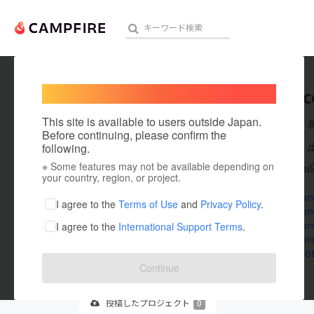
Welcome,
International users
8smobi
人気のプロジェクト
注目のリ
This site is available to users outside Japan.
在住国：日本
Before continuing, please confirm the
出身国：日本
following.
※ Some features may not be available depending on
8S là nhà cái nổ
アート・写真
your country, region, or project.
8smobi.com
テクノロジー・ガジェット
I agree to the
Terms of Use
and
Privacy Policy
.
8smobi.com/
8smobi.com
I agree to the
International Support Terms
.
映像・映画
8smobi.co
aprenderfoto
ビジネス・起業
Continue
まちづくり・地域活性化
投稿した
プロジェクト
0