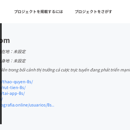
プロジェクトを掲載するには
プロジェクトをさがす
com
ターン
注目の新着プロジェクト
募集終了が近いプロ
現在地：未設定
出身地：未設定
i lên trong bối cảnh thị trường cá cược trực tuyến đang phát triển mạ
音楽
舞台・パフォーマンス
/thao-quyen-8s/
ゲーム・サービス開発
フード・飲食店
rut-tien-8s/
/tai-app-8s/
書籍・雑誌出版
アニメ・漫画
m/
grafia.online/usuarios/8s...
チャレンジ
ビューティー・ヘルス