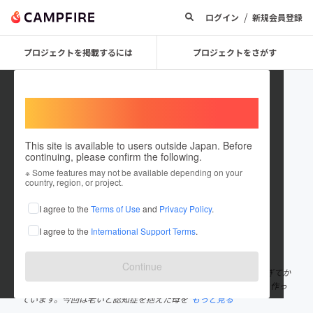
/
ログイン
新規会員登録
プロジェクトを掲載するには
プロジェクトをさがす
Welcome,
International users
This site is available to users outside Japan. Before
continuing, please confirm the following.
99years
※ Some features may not be available depending on your
country, region, or project.
プロジェクトオーナー
I agree to the
Terms of Use
and
Privacy Policy
.
これまでに1件のプロジェクトを投稿しています
I agree to the
International Support Terms
.
在住国：日本
現在地：神奈川県
出身国：日本
出身地：香川県
Continue
約半世紀に渡り様々な映像作品に携わってきました。 ６０歳を過ぎてか
ら障害者をはじめ弱い立場の人たちに寄り添ったﾄﾞｷｭﾒﾝﾀﾘｰ映画を 作っ
ています。今回は老いと認知症を抱えた母を
もっと見る