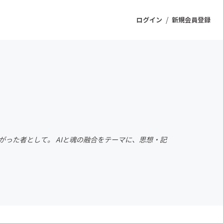
/
ログイン
新規会員登録
ジェクト
もうすぐ公開されます
プロダクト
がった者として。 AIと魂の融合をテーマに、思想・記
ファッション
スポーツ
ケア
ソーシャルグッド