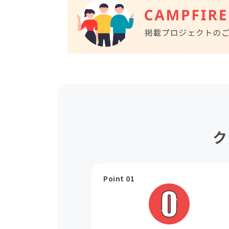
ク
Point 01