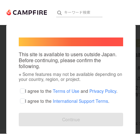
Welcome,
International users
A _N _I
人気のプロジェクト
注目のリ
This site is available to users outside Japan.
これまでに1
Before continuing, please confirm the
following.
在住国：日本
※ Some features may not be available depending on
アート・写真
出身国：日本
your country, region, or project.
「誰かの役に立
テクノロジー・ガジェット
I agree to the
Terms of Use
and
Privacy Policy
.
憶・信頼を共有
I agree to the
International Support Terms
.
映像・映画
ビジネス・起業
Continue
支援した
プロジェクト
1
投稿した
プロジェ
まちづくり・地域活性化