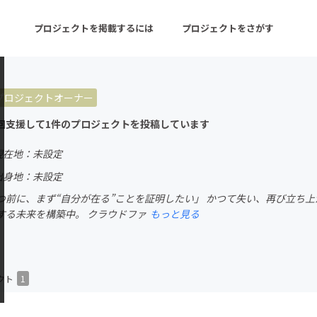
プロジェクトを掲載するには
プロジェクトをさがす
プロジェクトオーナー
ターン
注目の新着プロジェクト
募集終了が近いプロ
回支援して1件のプロジェクトを投稿しています
現在地：未設定
音楽
舞台・パフォーマンス
出身地：未設定
つ前に、まず“自分が在る”ことを証明したい」 かつて失い、再び立ち上
ゲーム・サービス開発
フード・飲食店
する未来を構築中。 クラウドファ
もっと見る
書籍・雑誌出版
アニメ・漫画
チャレンジ
ビューティー・ヘルス
クト
1