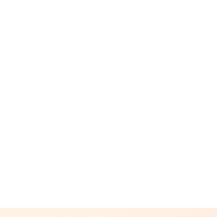
CAMPFIRE for Social Good
CAMPFIRE Creation
CAMPFIREふるさと納税
machi-ya
コミュニティ