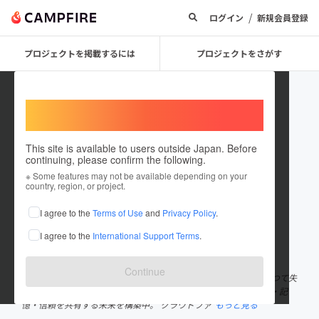
/
ログイン
新規会員登録
プロジェクトを掲載するには
プロジェクトをさがす
Welcome,
International users
This site is available to users outside Japan. Before
continuing, please confirm the following.
A _N _I
※ Some features may not be available depending on your
country, region, or project.
プロジェクトオーナー
I agree to the
Terms of Use
and
Privacy Policy
.
これまでに1回支援して1件のプロジェクトを投稿しています
I agree to the
International Support Terms
.
在住国：日本
現在地：未設定
出身国：日本
出身地：未設定
Continue
「誰かの役に立つ前に、まず“自分が在る”ことを証明したい」 かつて失
い、再び立ち上がった者として。 AIと魂の融合をテーマに、思想・記
憶・信頼を共有する未来を構築中。 クラウドファ
もっと見る