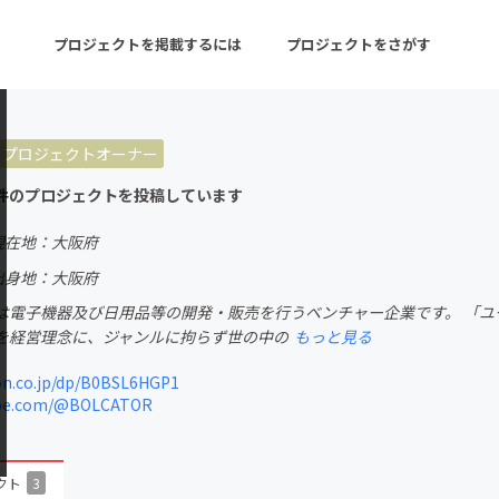
プロジェクトを掲載するには
プロジェクトをさがす
プロジェクトオーナー
ターン
注目の新着プロジェクト
募集終了が近いプロ
件のプロジェクトを投稿しています
現在地：大阪府
音楽
舞台・パフォーマンス
出身地：大阪府
は電子機器及び日用品等の開発・販売を行うベンチャー企業です。 「
ゲーム・サービス開発
フード・飲食店
を経営理念に、ジャンルに拘らず世の中の
もっと見る
書籍・雑誌出版
アニメ・漫画
.co.jp/dp/B0BSL6HGP1
be.com/@BOLCATOR
チャレンジ
ビューティー・ヘルス
クト
3