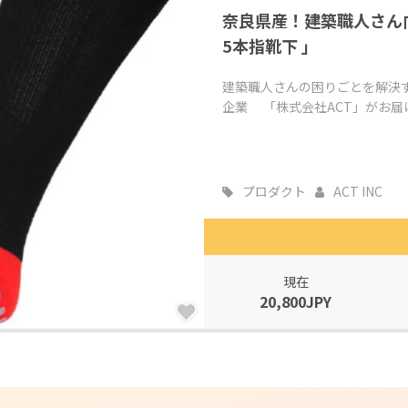
奈良県産！建築職人さん向
5本指靴下 」
建築職人さんの困りごとを解決
企業 「株式会社ACT」がお届けす
プロダクト
ACT INC
現在
20,800JPY