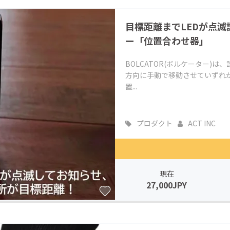
目標距離までLEDが点
ー「位置合わせ器」
BOLCATOR(ボルケーター)
方向に手動で移動させていずれか
置...
プロダクト
ACT INC
現在
27,000JPY