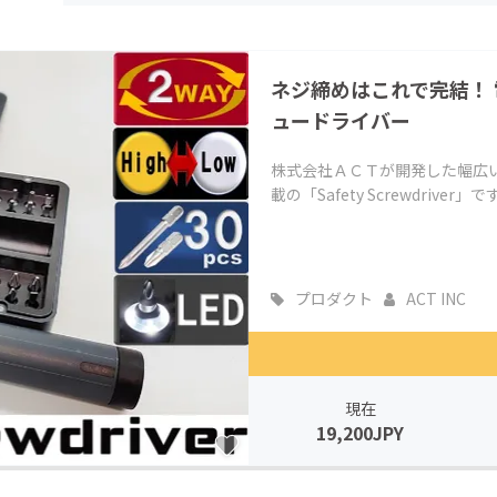
CAMPFIRE for Social Good
CAMPFIRE Creation
CAMPFIREふるさと納税
machi-ya
コミュニティ
ネジ締めはこれで完結！ 電
ュードライバー
株式会社ＡＣＴが開発した幅広
載の「Safety Screwdrive
プロダクト
ACT INC
現在
19,200JPY