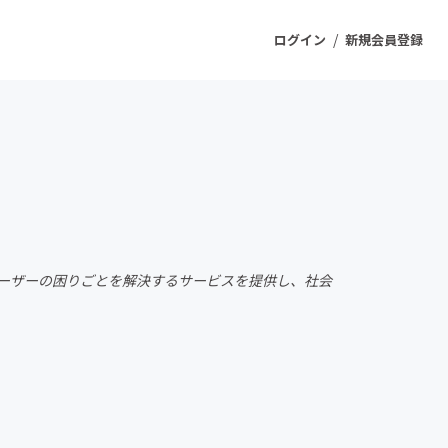
/
ログイン
新規会員登録
ジェクト
もうすぐ公開されます
プロダクト
ユーザーの困りごとを解決するサービスを提供し、社会
ファッション
スポーツ
ケア
ソーシャルグッド