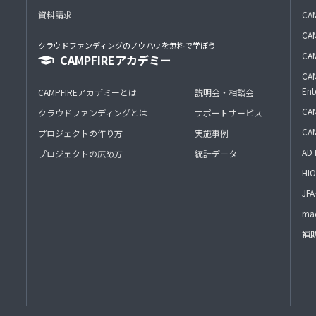
資料請求
CA
CAM
クラウドファンディングのノウハウを無料で学ぼう
CAM
CAMPFIREアカデミー
CAM
Ent
CAMPFIREアカデミーとは
説明会・相談会
CAM
クラウドファンディングとは
サポートサービス
CA
プロジェクトの作り方
実施事例
AD 
プロジェクトの広め方
統計データ
HIO
J
mac
補