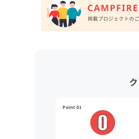
ク
Point 01