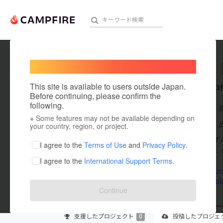
Welcome,
International users
ACT INC
人気のプロジェクト
注目のリ
This site is available to users outside Japan.
これまでに3
Before continuing, please confirm the
following.
在住国：日本
※ Some features may not be available depending on
アート・写真
出身国：日本
your country, region, or project.
株式会社ＡＣＴ
テクノロジー・ガジェット
I agree to the
Terms of Use
and
Privacy Policy
.
に貢献します」
I agree to the
International Support Terms
.
映像・映画
www.amazon
www.youtu
ビジネス・起業
Continue
まちづくり・地域活性化
支援した
プロジェクト
0
投稿した
プロジェ