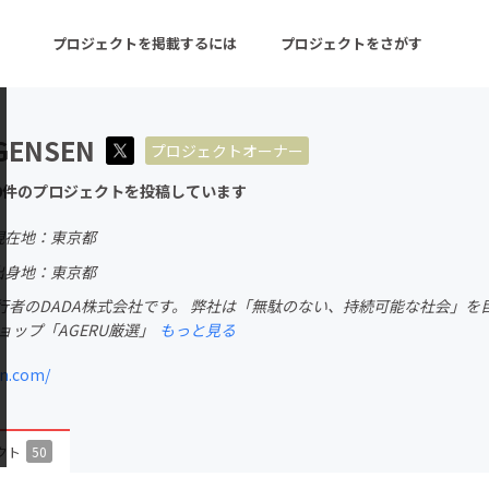
プロジェクトを掲載するには
プロジェクトをさがす
GENSEN
プロジェクトオーナー
ターン
注目の新着プロジェクト
募集終了が近いプロ
0件のプロジェクトを投稿しています
現在地：東京都
音楽
舞台・パフォーマンス
出身地：東京都
者のDADA株式会社です。 弊社は「無駄のない、持続可能な社会」を目
ゲーム・サービス開発
フード・飲食店
ョップ「AGERU厳選」
もっと見る
書籍・雑誌出版
アニメ・漫画
n.com/
チャレンジ
ビューティー・ヘルス
クト
50