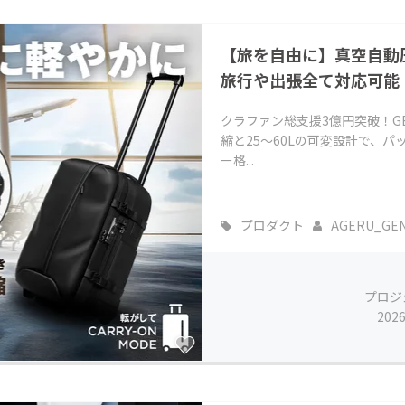
CAMPFIRE for Social Good
CAMPFIRE Creation
【旅を自由に】真空自動
CAMPFIREふるさと納税
machi-ya
コミュニティ
旅行や出張全て対応可能
クラファン総支援3億円突破！G
縮と25〜60Lの可変設計で、
ー格...
プロダクト
AGERU_GE
プロジ
202