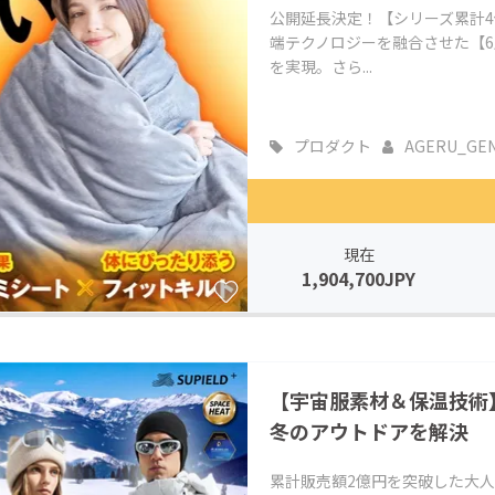
公開延長決定！【シリーズ累計
端テクノロジーを融合させた【
を実現。さら...
プロダクト
AGERU_GE
現在
1,904,700JPY
【宇宙服素材＆保温技術】
冬のアウトドアを解決
累計販売額2億円を突破した大