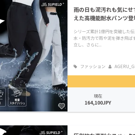
雨の日も泥汚れも気にせ
えた高機能耐水パンツ登
シリーズ累計1億円を突破した
水・防汚力で雨や泥を弾き飛ば
立し、さらに...
ファッション
AGERU_G
現在
164,100JPY