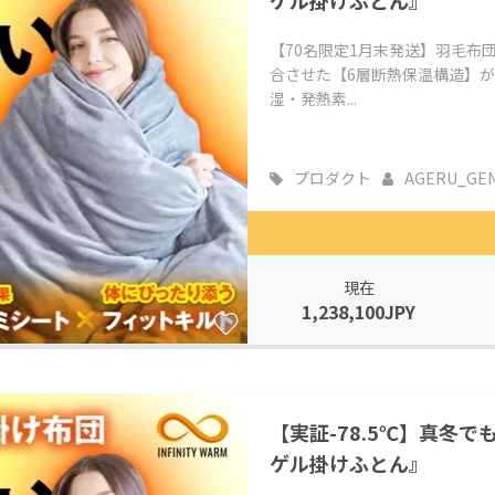
ゲル掛けふとん』
【70名限定1月末発送】羽毛布
合させた【6層断熱保温構造】
湿・発熱素...
プロダクト
AGERU_GE
現在
1,238,100JPY
【実証-78.5℃】真冬
ゲル掛けふとん』