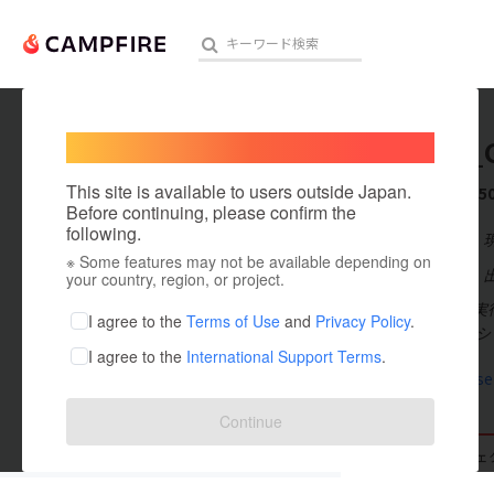
Welcome,
International users
AGERU_
人気のプロジェクト
注目のリ
This site is available to users outside Japan.
これまでに5
Before continuing, please confirm the
following.
在住国：日本
※ Some features may not be available depending on
アート・写真
出身国：日本
your country, region, or project.
プロジェクト実行
テクノロジー・ガジェット
I agree to the
Terms of Use
and
Privacy Policy
.
フリマ」とECシ
I agree to the
International Support Terms
.
映像・映画
dada-gense
ビジネス・起業
Continue
まちづくり・地域活性化
支援した
プロジェクト
0
投稿した
プロジェ