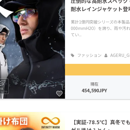
圧倒的な高耐水スペック
耐水レインジャケット登
累計1億円突破シリーズの本製品
000mmH2O）を誇り、雨や
てい...
ファッション
AGERU_G
現在
454,590JPY
【実証-78.5℃】真冬