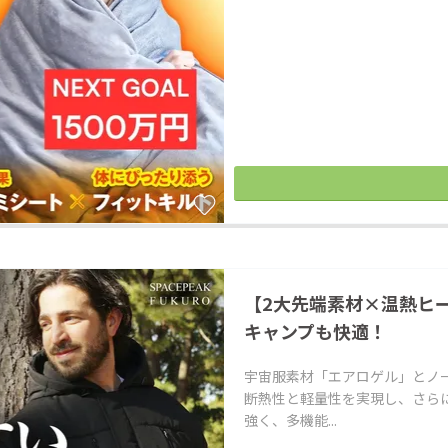
【2大先端素材×温熱ヒー
キャンプも快適！
宇宙服素材「エアロゲル」とノ
断熱性と軽量性を実現し、さら
強く、多機能...