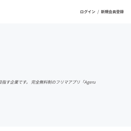
/
ログイン
新規会員登録
ジェクト
もうすぐ公開されます
プロダクト
指す企業です。 完全無料制のフリマアプリ「Ageru
ファッション
スポーツ
ケア
ソーシャルグッド