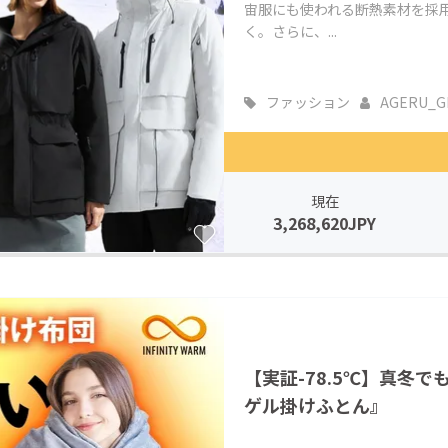
宙服にも使われる断熱素材を採
く。さらに、...
ファッション
AGERU_G
現在
3,268,620JPY
【実証-78.5℃】真冬
ゲル掛けふとん』