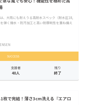
で急な嵐でも安心！機能性を極めた高
場
は、大雨にも耐えうる高耐水スペック（耐水圧18,
汚れを弾く撥水・防汚加工と高い耐摩耗性を兼ね備え
ENSEN
SUCCESS
支援者
残り
40人
終了
でも1枚で完結！薄さ3cm洗える『エアロ