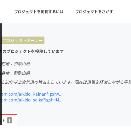
プロジェクトを掲載するには
プロジェクトをさがす
プロジェクトオーナー
ターン
注目の新着プロジェクト
募集終了が近いプロ
件のプロジェクトを投稿しています
現在地：和歌山県
音楽
舞台・パフォーマンス
出身地：和歌山県
から20年以上合気道の稽古をしています。現在は道場を経営しながら学
ゲーム・サービス開発
フード・飲食店
am.com/aikido_kainan?igsh=...
書籍・雑誌出版
アニメ・漫画
am.com/aikido_saika?igsh=M...
チャレンジ
ビューティー・ヘルス
クト
1