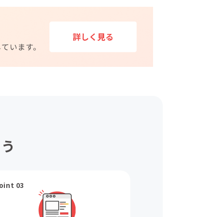
ょう
oint 03