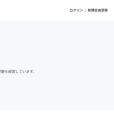
/
ログイン
新規会員登録
ジェクト
もうすぐ公開されます
プロダクト
習塾も経営しています。
ファッション
スポーツ
ケア
ソーシャルグッド