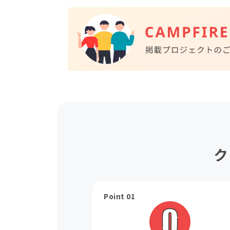
ク
Point 01