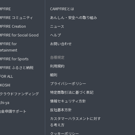
MPFIRE
CAMPFIREとは
MPFIRE コミュニティ
あんしん・安全への取り組み
PFIRE Creation
ニュース
PFIRE for Social Good
ヘルプ
PFIRE for
お問い合わせ
ertainment
各種規定
PFIRE for Sports
利用規約
MPFIRE ふるさと納税
細則
FOR ALL
プライバシーポリシー
KOSHI
特定商取引法に基づく表記
FAクラウドファンディング
情報セキュリティ方針
hi-ya
反社基本方針
助金申請サポート
カスタマーハラスメントに対す
る考え方
クッキーポリシー