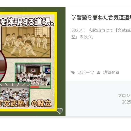
CAMPFIRE for Social Good
CAMPFIRE Creation
学習塾を兼ねた合気道道
CAMPFIREふるさと納税
machi-ya
コミュニティ
2026年 和歌山市にて【文武
塾』の設立。
スポーツ
雜賀登眞
プロジ
202