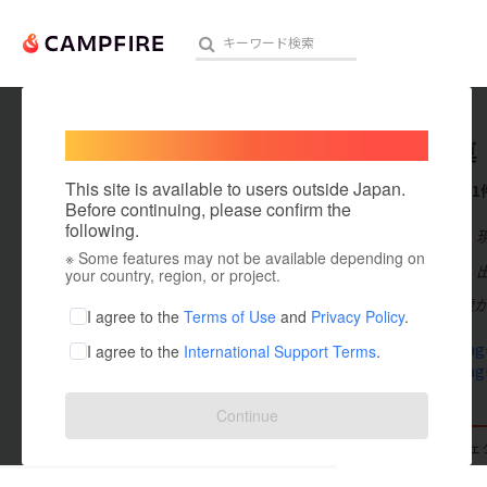
Welcome,
International users
雜賀登眞
人気のプロジェクト
注目のリ
This site is available to users outside Japan.
これまでに1
Before continuing, please confirm the
following.
在住国：日本
※ Some features may not be available depending on
アート・写真
出身国：日本
your country, region, or project.
和歌山県で6歳
テクノロジー・ガジェット
I agree to the
Terms of Use
and
Privacy Policy
.
www.instagr
I agree to the
International Support Terms
.
映像・映画
www.instagr
ビジネス・起業
Continue
まちづくり・地域活性化
支援した
プロジェクト
0
投稿した
プロジェ