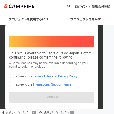
/
ログイン
新規会員登録
プロジェクトを掲載するには
プロジェクトをさがす
Welcome,
International users
This site is available to users outside Japan. Before
continuing, please confirm the following.
ALL IN ONE PROTEIN
※ Some features may not be available depending on your
country, region, or project.
プロジェクトオーナー
I agree to the
Terms of Use
and
Privacy Policy
.
これまでに1件のプロジェクトを投稿しています
I agree to the
International Support Terms
.
在住国：日本
現在地：未設定
出身国：日本
出身地：未設定
Continue
支援した
プロジェクト
投稿した
プロジェクト
0
1