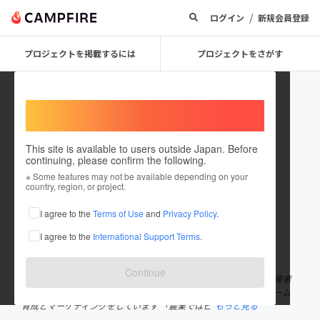
/
ログイン
新規会員登録
プロジェクトを掲載するには
プロジェクトをさがす
Welcome,
International users
This site is available to users outside Japan. Before
continuing, please confirm the following.
ANJINxSTYLE
※ Some features may not be available depending on your
country, region, or project.
プロジェクトオーナー
I agree to the
Terms of Use
and
Privacy Policy
.
これまでに1回支援して1件のプロジェクトを投稿しています
I agree to the
International Support Terms
.
在住国：日本
現在地：愛知県
出身国：日本
出身地：岐阜県
Continue
岐阜に生をうけて ２０年間「農業にこだわり続けてきました」 生産者
と消費者をつなぐため 現在は ＳＮＳ最高峰のコンサルティングチーム
育成とマーケティングをしています 「農業ではビ
もっと見る