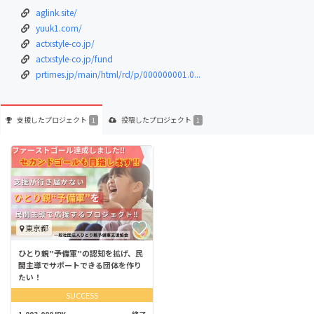
aglink.site/
yuuk1.com/
actxstyle-co.jp/
actxstyle-co.jp/fund
prtimes.jp/main/html/rd/p/000000001.0...
支援した
プロジェクト
投稿した
プロジェクト
1
1
東京都
ひとり親”予備軍”の認知を拡げ、民
間主導でサポートできる団体を作り
たい！
SUCCESS