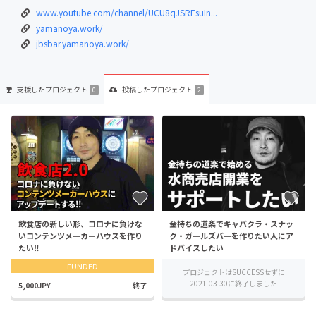
www.youtube.com/channel/UCU8qJSREsuIn...
yamanoya.work/
jbsbar.yamanoya.work/
支援した
プロジェクト
投稿した
プロジェクト
0
2
飲食店の新しい形、コロナに負けな
金持ちの道楽でキャバクラ・スナッ
いコンテンツメーカーハウスを作り
ク・ガールズバーを作りたい人にア
たい‼
ドバイスしたい
FUNDED
プロジェクトはSUCCESSせずに
2021-03-30に終了しました
5,000JPY
終了