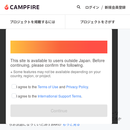
/
ログイン
新規会員登録
プロジェクトを掲載するには
プロジェクトをさがす
Welcome,
International users
This site is available to users outside Japan. Before
continuing, please confirm the following.
APOLLOSTAR
※ Some features may not be available depending on your
country, region, or project.
プロジェクトオーナー
I agree to the
Terms of Use
and
Privacy Policy
.
これまでに2件のプロジェクトを投稿しています
I agree to the
International Support Terms
.
在住国：日本
現在地：未設定
出身国：日本
出身地：未設定
Continue
株式会社 山野屋 代表取締役 東京都千代田区西神田のダーツバー“J
B's BAR”を運営しています。 １２年間の水商売経験の後、学生のころか
らお世話になっていたJB’s BARの
もっと見る