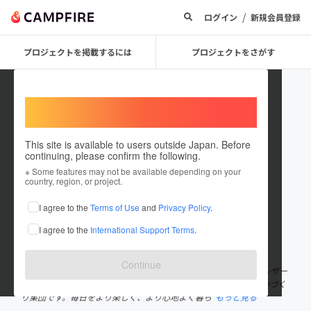
/
ログイン
新規会員登録
プロジェクトを掲載するには
プロジェクトをさがす
Welcome,
International users
This site is available to users outside Japan. Before
continuing, please confirm the following.
ARTYCUDE
※ Some features may not be available depending on your
country, region, or project.
プロジェクトオーナー
I agree to the
Terms of Use
and
Privacy Policy
.
これまでに9件のプロジェクトを投稿しています
I agree to the
International Support Terms
.
在住国：日本
現在地：福岡県
出身国：日本
出身地：宮崎県
Continue
私達ARTYCUDEは、日本の枠を超え世界中から優れた素材を集めレザー
アイテム、アパレル商品など様々なアイテムを企画、製造するものづく
り集団です。毎日をより楽しく、より心地よく暮ら
もっと見る