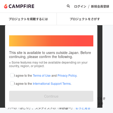
/
ログイン
新規会員登録
プロジェクトを掲載するには
プロジェクトをさがす
Welcome,
International users
This site is available to users outside Japan. Before
continuing, please confirm the following.
ASAKUSA KAMINARI
※ Some features may not be available depending on your
country, region, or project.
プロジェクトオーナー
I agree to the
Terms of Use
and
Privacy Policy
.
これまでに1回支援して1件のプロジェクトを投稿しています
I agree to the
International Support Terms
.
在住国：日本
現在地：東京都
出身国：日本
出身地：東京都
Continue
KAMINARIは、浅草雷門から徒歩2分の並木通り裏にあるレトロなビルを
リノベーションしたクリエイティブスペースです。乾物を扱うカフェ＆
バーの『ほしや』、スタディストの『岸野雄一』
もっと見る