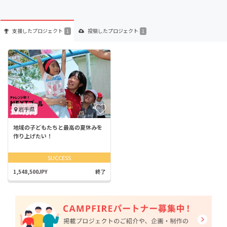
支援した
プロジェクト
投稿した
プロジェクト
1
1
岩手県
地域の子どもたちと最高の夏休みを
作り上げたい！
SUCCESS
1,548,500JPY
終了