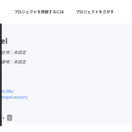
プロジェクトを掲載するには
プロジェクトをさがす
tel
ターン
注目の新着プロジェクト
募集終了が近いプロ
現在地：未設定
出身地：未設定
音楽
舞台・パフォーマンス
/
ゲーム・サービス開発
フード・飲食店
ls.life/
書籍・雑誌出版
アニメ・漫画
bhopal-escort/
チャレンジ
ビューティー・ヘルス
クト
0