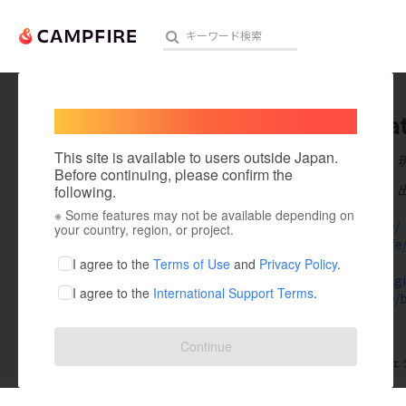
Welcome,
International users
Aasta Pa
人気のプロジェクト
注目のリ
This site is available to users outside Japan.
在住国：日本
Before continuing, please confirm the
出身国：日本
following.
※ Some features may not be available depending on
アート・写真
kanica.life/
your country, region, or project.
rihaana.life
テクノロジー・ガジェット
piuji.in/
I agree to the
Terms of Use
and
Privacy Policy
.
indorecallgir
I agree to the
International Support Terms
.
映像・映画
kanica.life/
ビジネス・起業
Continue
支援した
プロジェクト
0
投稿した
プロジェ
まちづくり・地域活性化