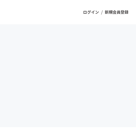
/
ログイン
新規会員登録
ジェクト
もうすぐ公開されます
プロダクト
ファッション
スポーツ
ケア
ソーシャルグッド