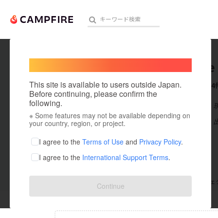
Welcome,
International users
Adverse
人気のプロジェクト
注目のリ
This site is available to users outside Japan.
これまでに4
Before continuing, please confirm the
following.
在住国：日本
※ Some features may not be available depending on
アート・写真
出身国：日本
your country, region, or project.
テクノロジー・ガジェット
I agree to the
Terms of Use
and
Privacy Policy
.
I agree to the
International Support Terms
.
映像・映画
ビジネス・起業
支援した
プロジェクト
0
投稿した
プロジェ
Continue
まちづくり・地域活性化