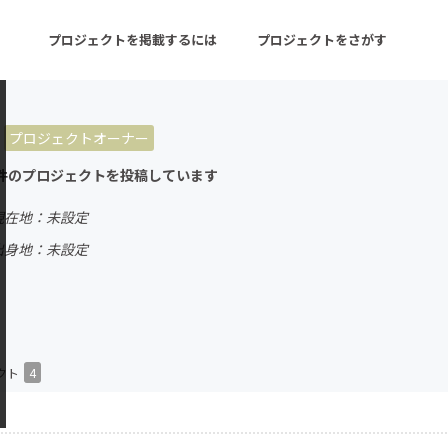
プロジェクトを掲載するには
プロジェクトをさがす
プロジェクトオーナー
ターン
注目の新着プロジェクト
募集終了が近いプロ
件のプロジェクトを投稿しています
現在地：未設定
音楽
舞台・パフォーマンス
出身地：未設定
ゲーム・サービス開発
フード・飲食店
書籍・雑誌出版
アニメ・漫画
チャレンジ
ビューティー・ヘルス
クト
4