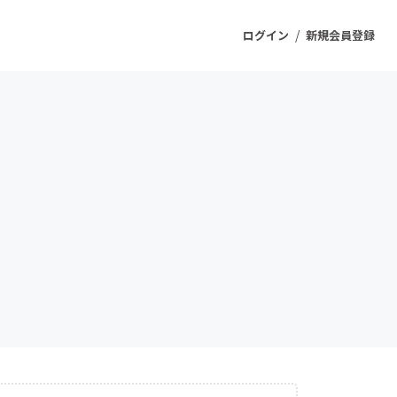
/
ログイン
新規会員登録
ジェクト
もうすぐ公開されます
プロダクト
ファッション
スポーツ
ケア
ソーシャルグッド