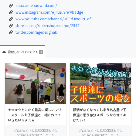
zuba.amebaownd.com/
www.instagram.com/eijirusi/?ref=badge
www.youtube.com/channel/UCEdJwqFcI_df...
store.line.me/stickershop/author/2592...
twitter.com/agedesignaki
投稿した
プロジェクト
3
★☆★☆とにかく最高に楽しいフリ
部活がなくなってしまう名古屋で子
ースクールを子供達と一緒に作って
供達に思う存分スポーツをさせてあ
いきたい☆★☆★
げたい！！
プロジェクトはSUCCESSせずに
プロジェクトはSUCCESSせずに
2020-09-27に終了しました
2019-09-29に終了しました