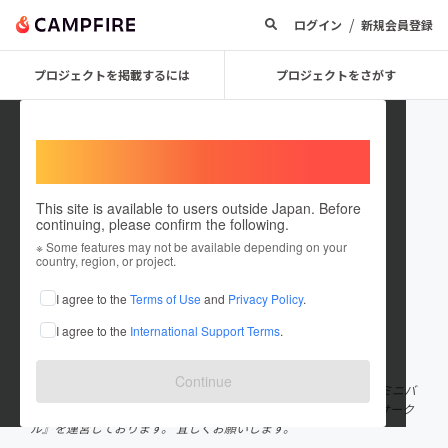
/
ログイン
新規会員登録
プロジェクトを掲載するには
プロジェクトをさがす
Welcome,
International users
This site is available to users outside Japan. Before
continuing, please confirm the following.
Age design
※ Some features may not be available depending on your
country, region, or project.
プロジェクトオーナー
I agree to the
Terms of Use
and
Privacy Policy
.
これまでに1回支援して3件のプロジェクトを投稿しています
I agree to the
International Support Terms
.
在住国：日本
現在地：愛知県
出身国：日本
出身地：愛知県
Continue
会社員の杉浦と申します。 休日を利用し、名古屋市や豊明市で『ミニバ
スケットサークル』、『こども図工サークル』、『こども預かりサーク
ル』を運営しております。 宜しくお願いします。