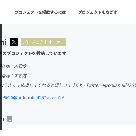
プロジェクトを掲載するには
プロジェクトをさがす
mi
プロジェクトオーナー
ターン
注目の新着プロジェクト
募集終了が近いプロ
件のプロジェクトを投稿しています
現在地：未設定
音楽
舞台・パフォーマンス
出身地：未設定
なります！応援してくれると嬉しいです‼️ X・Twitter→@ookamiiii426 YouTu
ゲーム・サービス開発
フード・飲食店
m/%20@ookamiiii426?si=vgo2V...
書籍・雑誌出版
アニメ・漫画
チャレンジ
ビューティー・ヘルス
クト
1