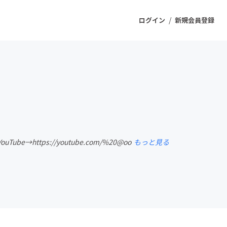
/
ログイン
新規会員登録
ジェクト
もうすぐ公開されます
プロダクト
be→https://youtube.com/%20@oo
もっと見る
ファッション
スポーツ
ケア
ソーシャルグッド