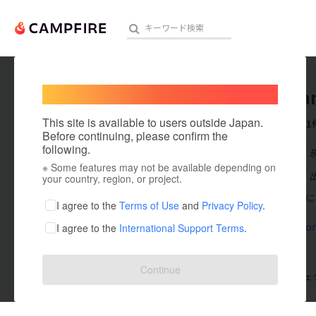
Welcome,
International users
Akaioka
人気のプロジェクト
注目のリ
This site is available to users outside Japan.
これまでに1
Before continuing, please confirm the
following.
在住国：日本
※ Some features may not be available depending on
アート・写真
出身国：日本
your country, region, or project.
人気YouTuberに
テクノロジー・ガジェット
I agree to the
Terms of Use
and
Privacy Policy
.
youtube.co
I agree to the
International Support Terms
.
映像・映画
ビジネス・起業
Continue
支援した
プロジェクト
0
投稿した
プロジェ
まちづくり・地域活性化