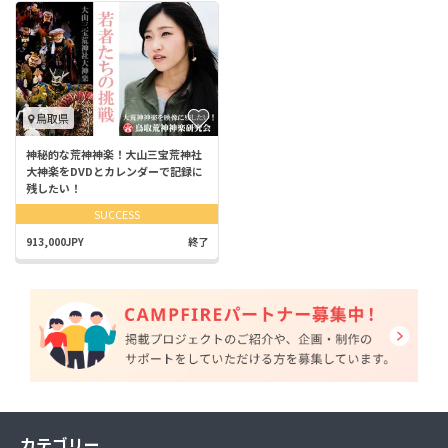
鳥取県
神秘的な荒神神楽！大山三宝荒神社
大神楽をDVDとカレンダーで記録に
残したい！
SUCCESS
913,000JPY
終了
カテゴリー