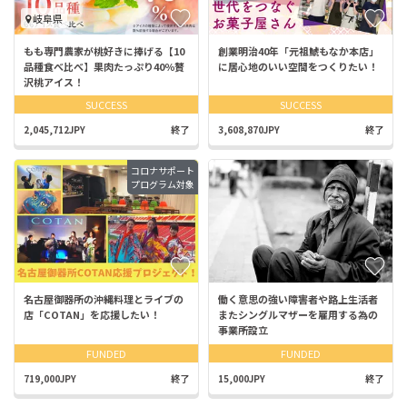
岐阜県
もも専門農家が桃好きに捧げる【10
創業明治40年「元祖鯱もなか本店」
品種食べ比べ】果肉たっぷり40％贅
に居心地のいい空間をつくりたい！
沢桃アイス！
SUCCESS
SUCCESS
2,045,712JPY
終了
3,608,870JPY
終了
コロナサポート
プログラム対象
名古屋御器所の沖縄料理とライブの
働く意思の強い障害者や路上生活者
店「COTAN」を応援したい！
またシングルマザーを雇用する為の
事業所設立
FUNDED
FUNDED
719,000JPY
終了
15,000JPY
終了