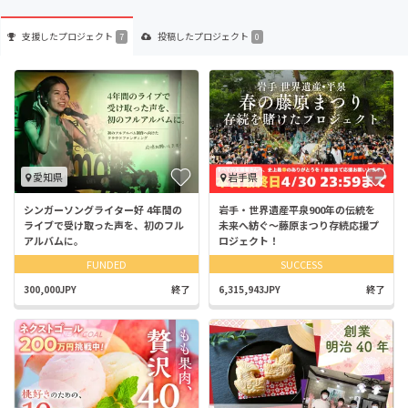
支援した
プロジェクト
投稿した
プロジェクト
7
0
愛知県
岩手県
シンガーソングライター好 4年間の
岩手・世界遺産平泉900年の伝統を
ライブで受け取った声を、初のフル
未来へ紡ぐ〜藤原まつり存続応援プ
アルバムに。
ロジェクト！
FUNDED
SUCCESS
300,000JPY
終了
6,315,943JPY
終了