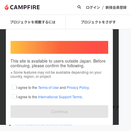
/
ログイン
新規会員登録
プロジェクトを掲載するには
プロジェクトをさがす
Welcome,
International users
This site is available to users outside Japan. Before
continuing, please confirm the following.
Akimine Katou
※ Some features may not be available depending on your
country, region, or project.
これまでに7回支援しています
I agree to the
Terms of Use
and
Privacy Policy
.
在住国：日本
現在地：岐阜県
I agree to the
International Support Terms
.
出身国：日本
出身地：愛知県
全国一ノ宮巡拝 古本収集（明治～昭和初期） 兵法実践者 EM実践者 オ
Continue
ールドカメラ 日本沖縄政策研究フォーラム会員 日本第一党党員
www.facebook.com/akimine.katou