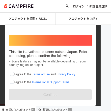
/
ログイン
新規会員登録
プロジェクトを掲載するには
プロジェクトをさがす
Welcome,
International users
This site is available to users outside Japan. Before
continuing, please confirm the following.
Akito Morishima
※ Some features may not be available depending on your
country, region, or project.
プロジェクトオーナー
I agree to the
Terms of Use
and
Privacy Policy
.
これまでに1件のプロジェクトを投稿しています
I agree to the
International Support Terms
.
在住国：未設定
出身国：未設定
Continue
支援した
プロジェクト
投稿した
プロジェクト
0
1