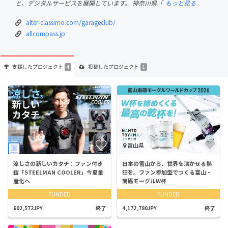
と、デジタルサービスを展開しています。 神奈川県「
もっと見る
alter-classimo.com/garageclub/
allcompass.jp
支援した
プロジェクト
投稿した
プロジェクト
4
1
富山県
涼しさの新しいカタチ：ファン付き
日本の雪山から、世界を沸かせる熱
鎧「STEELMAN COOLER」今夏量
狂を。ファン参加型でつくる富山・
産化へ
南砺モーグルW杯
FUNDED
FUNDED
602,572JPY
終了
4,172,780JPY
終了