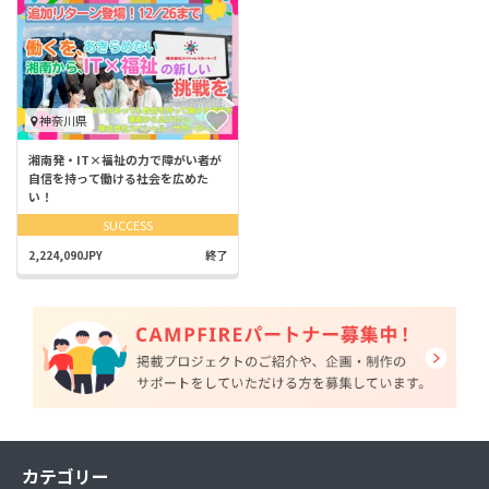
神奈川県
湘南発・IT×福祉の力で障がい者が
自信を持って働ける社会を広めた
い！
SUCCESS
2,224,090JPY
終了
カテゴリー