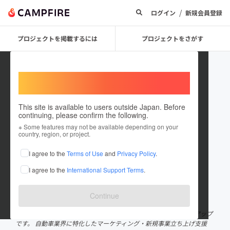
/
ログイン
新規会員登録
プロジェクトを掲載するには
プロジェクトをさがす
Welcome,
International users
This site is available to users outside Japan. Before
continuing, please confirm the following.
オールコンパス株式会社（オルク
※ Some features may not be available depending on your
country, region, or project.
ラ事業部）
I agree to the
Terms of Use
and
Privacy Policy
.
プロジェクトオーナー
I agree to the
International Support Terms
.
これまでに4回支援して1件のプロジェクトを投稿しています
在住国：日本
現在地：神奈川県
Continue
出身国：日本
出身地：兵庫県
オールコンパス株式会社は、横浜市三ツ沢を拠点とするスタートアップ
です。 自動車業界に特化したマーケティング・新規事業立ち上げ支援