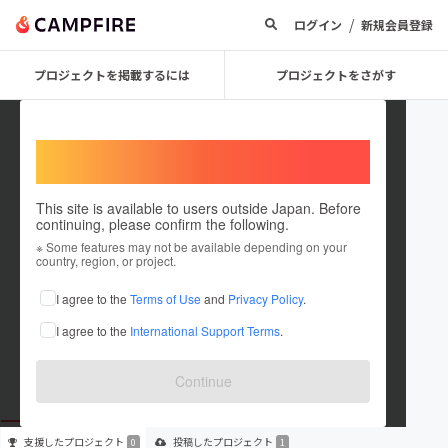
/
ログイン
新規会員登録
プロジェクトを掲載するには
プロジェクトをさがす
Welcome,
International users
This site is available to users outside Japan. Before
continuing, please confirm the following.
Ameirokobo
※ Some features may not be available depending on your
country, region, or project.
プロジェクトオーナー
I agree to the
Terms of Use
and
Privacy Policy
.
これまでに1件のプロジェクトを投稿しています
I agree to the
International Support Terms
.
在住国：日本
現在地：未設定
出身国：日本
出身地：未設定
Continue
支援した
プロジェクト
投稿した
プロジェクト
0
1