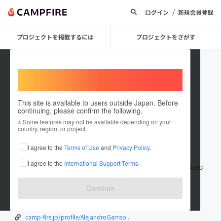
/
ログイン
新規会員登録
プロジェクトを掲載するには
プロジェクトをさがす
Welcome,
International users
This site is available to users outside Japan. Before
continuing, please confirm the following.
AndrewLarkins55763
※ Some features may not be available depending on your
country, region, or project.
在住国：ギニアビサウ
I agree to the
Terms of Use
and
Privacy Policy
.
出身国：ギニアビサウ
I agree to the
International Support Terms
.
NY Yankees - Baltimore (Live)"liveStream" Watch New York Yankees -
Baltimore Orioles Live
もっと見る
Continue
grossersnostalgiatrip.com/2024/09/24/...
sportsprediction.social/2024/09/24/ne...
camp-fire.jp/profile/AlejandroGarriso...