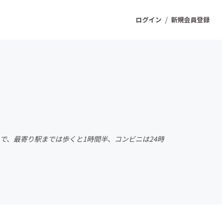
/
ログイン
新規会員登録
ジェクト
もうすぐ公開されます
プロダクト
で、最寄り駅までは歩くと1時間半、コンビニは24時
ファッション
スポーツ
ケア
ソーシャルグッド