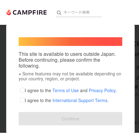
Welcome,
International users
Animalc
人気のプロジェクト
注目のリ
This site is available to users outside Japan.
これまでに1
Before continuing, please confirm the
following.
在住国：日本
※ Some features may not be available depending on
アート・写真
出身国：日本
your country, region, or project.
初めまして。 
テクノロジー・ガジェット
I agree to the
Terms of Use
and
Privacy Policy
.
間営業ではない
I agree to the
International Support Terms
.
映像・映画
ビジネス・起業
Continue
支援した
プロジェクト
0
投稿した
プロジェ
まちづくり・地域活性化