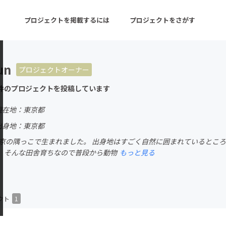
プロジェクトを掲載するには
プロジェクトをさがす
un
プロジェクトオーナー
ターン
注目の新着プロジェクト
募集終了が近いプロ
件のプロジェクトを投稿しています
現在地：東京都
音楽
舞台・パフォーマンス
出身地：東京都
東京の隅っこで生まれました。 出身地はすごく自然に囲まれているところ
ゲーム・サービス開発
フード・飲食店
。そんな田舎育ちなので普段から動物
もっと見る
書籍・雑誌出版
アニメ・漫画
チャレンジ
ビューティー・ヘルス
クト
1