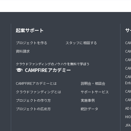
起案サポート
サ
プロジェクトを作る
スタッフに相談する
CA
資料請求
CA
CAM
クラウドファンディングのノウハウを無料で学ぼう
CAM
CAMPFIREアカデミー
CAM
Ent
CAMPFIREアカデミーとは
説明会・相談会
CAM
クラウドファンディングとは
サポートサービス
CA
プロジェクトの作り方
実施事例
AD 
プロジェクトの広め方
統計データ
HIO
J