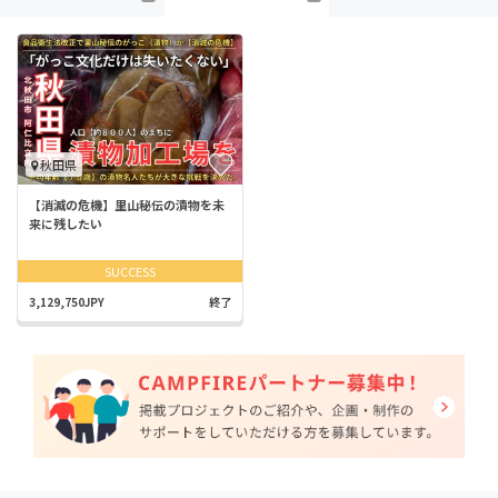
秋田県
【消滅の危機︎】里山秘伝の漬物を未
来に残したい
SUCCESS
3,129,750JPY
終了