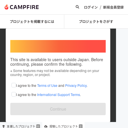
/
ログイン
新規会員登録
プロジェクトを掲載するには
プロジェクトをさがす
Welcome,
International users
This site is available to users outside Japan. Before
continuing, please confirm the following.
（一社） 大阿仁ワーキング
※ Some features may not be available depending on your
country, region, or project.
プロジェクトオーナー
I agree to the
Terms of Use
and
Privacy Policy
.
これまでに1件のプロジェクトを投稿しています
I agree to the
International Support Terms
.
在住国：未設定
出身国：未設定
Continue
支援した
プロジェクト
投稿した
プロジェクト
0
1