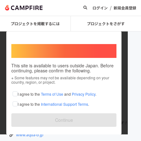
/
ログイン
新規会員登録
プロジェクトを掲載するには
プロジェクトをさがす
Welcome,
International users
This site is available to users outside Japan. Before
continuing, please confirm the following.
Aqua Beauty
※ Some features may not be available depending on your
country, region, or project.
プロジェクトオーナー
I agree to the
Terms of Use
and
Privacy Policy
.
これまでに1件のプロジェクトを投稿しています
I agree to the
International Support Terms
.
在住国：日本
現在地：福岡県
出身国：日本
出身地：福岡県
Continue
福岡を拠点に、主に美容製品の 自社開発、販売を手掛ける会社です！
www.aqua-b.jp