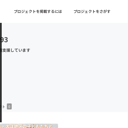
プロジェクトを掲載するには
プロジェクトをさがす
193
ターン
注目の新着プロジェクト
募集終了が近いプロ
回支援しています
音楽
舞台・パフォーマンス
ゲーム・サービス開発
フード・飲食店
書籍・雑誌出版
アニメ・漫画
チャレンジ
ビューティー・ヘルス
クト
0