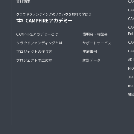
資料請求
CA
CAM
クラウドファンディングのノウハウを無料で学ぼう
CAM
CAMPFIREアカデミー
CAM
Ent
CAMPFIREアカデミーとは
説明会・相談会
CAM
クラウドファンディングとは
サポートサービス
CA
プロジェクトの作り方
実施事例
AD 
プロジェクトの広め方
統計データ
HIO
J
mac
補