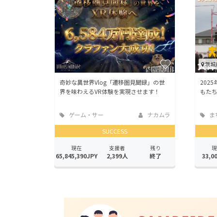
茨城
奇妙な異世界Vlog「遷移圏見聞録」の世
202
界を味わえるVR体験を実現させます！
もた
ゲーム・サー
ナカムラ
ま
ビス開発
地域
SUCCESS
現在
支援者
残り
現
65,845,390JPY
2,399人
終了
33,0