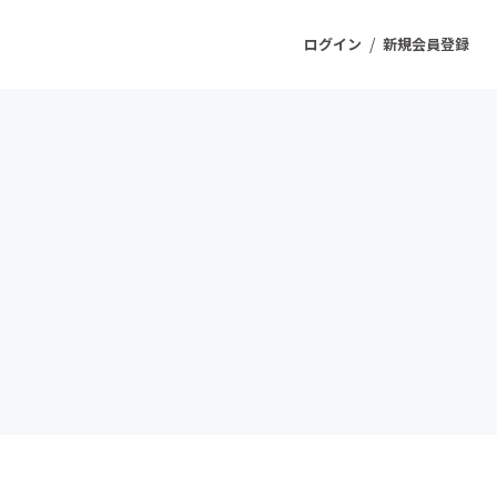
/
ログイン
新規会員登録
ジェクト
もうすぐ公開されます
プロダクト
ファッション
スポーツ
ケア
ソーシャルグッド