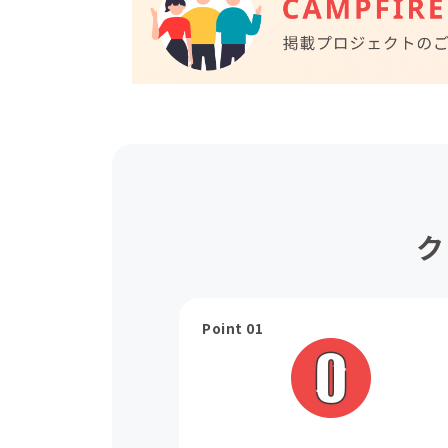
ク
Point 01