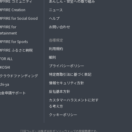
MPFIRE コミュニティ
あんしん・安全への取り組み
PFIRE Creation
ニュース
PFIRE for Social Good
ヘルプ
PFIRE for
お問い合わせ
ertainment
各種規定
PFIRE for Sports
利用規約
MPFIRE ふるさと納税
細則
FOR ALL
プライバシーポリシー
KOSHI
特定商取引法に基づく表記
FAクラウドファンディング
情報セキュリティ方針
hi-ya
反社基本方針
助金申請サポート
カスタマーハラスメントに対す
る考え方
クッキーポリシー
「QRコード」は株式会社デンソーウェーブの登録商標です。