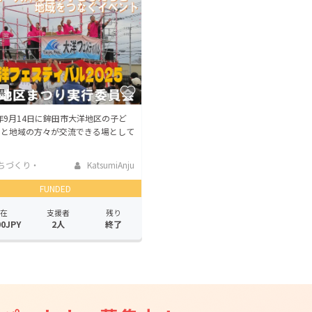
CAMPFIRE for Social Good
CAMPFIRE Creation
CAMPFIREふるさと納税
machi-ya
コミュニティ
県
5年9月14日に鉾田市大洋地区の子ど
ちと地域の方々が交流できる場として
ちづくり・
KatsumiAnju
活性化
FUNDED
在
支援者
残り
00JPY
2人
終了