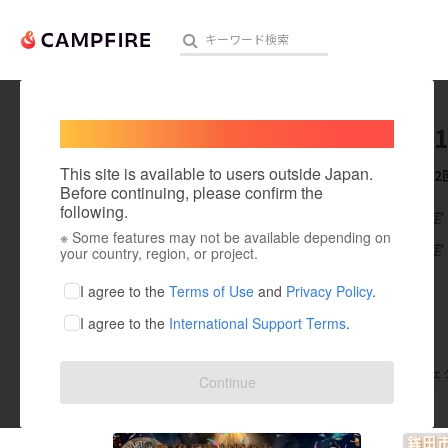
Welcome,
International users
Aquila0
人気のプロジェクト
注目のリ
This site is available to users outside Japan.
これまでに2
Before continuing, please confirm the
following.
在住国：未設定
※ Some features may not be available depending on
アート・写真
出身国：未設定
your country, region, or project.
テクノロジー・ガジェット
I agree to the
Terms of Use
and
Privacy Policy
.
I agree to the
International Support Terms
.
映像・映画
ビジネス・起業
支援した
プロジェクト
2
投稿した
プロジェ
Continue
まちづくり・地域活性化