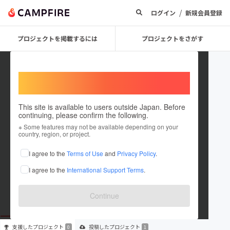
/
ログイン
新規会員登録
プロジェクトを掲載するには
プロジェクトをさがす
Welcome,
International users
This site is available to users outside Japan. Before
continuing, please confirm the following.
Arigatoo
※ Some features may not be available depending on your
country, region, or project.
プロジェクトオーナー
I agree to the
Terms of Use
and
Privacy Policy
.
これまでに1件のプロジェクトを投稿しています
I agree to the
International Support Terms
.
在住国：日本
現在地：兵庫県
出身国：日本
出身地：兵庫県
Continue
支援した
プロジェクト
投稿した
プロジェクト
0
1