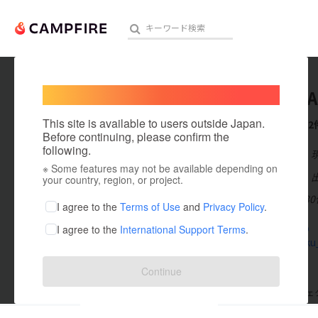
Welcome,
International users
As sTRE
人気のプロジェクト
注目のリ
This site is available to users outside Japan.
これまでに2
Before continuing, please confirm the
following.
在住国：日本
※ Some features may not be available depending on
アート・写真
出身国：日本
your country, region, or project.
埼玉県在住の3
テクノロジー・ガジェット
I agree to the
Terms of Use
and
Privacy Policy
.
rindoku.jp
I agree to the
International Support Terms
.
映像・映画
x.com/doku
ビジネス・起業
Continue
まちづくり・地域活性化
支援した
プロジェクト
0
投稿した
プロジェ