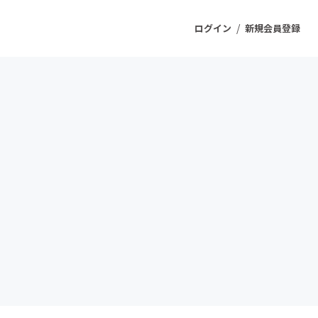
/
ログイン
新規会員登録
ジェクト
もうすぐ公開されます
プロダクト
ファッション
スポーツ
ケア
ソーシャルグッド