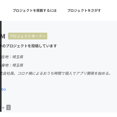
プロジェクトを掲載するには
プロジェクトをさがす
AM
プロジェクトオーナー
ターン
注目の新着プロジェクト
募集終了が近いプロ
件のプロジェクトを投稿しています
現在地：埼玉県
音楽
舞台・パフォーマンス
出身地：埼玉県
0代会社員。コロナ禍によるおうち時間で個人でアプリ開発を始める。
ゲーム・サービス開発
フード・飲食店
書籍・雑誌出版
アニメ・漫画
_bo
チャレンジ
ビューティー・ヘルス
クト
2