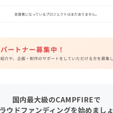
CAMPFIRE for Social Good
CAMPFIRE Creation
支援者になっているプロジェクトはまだありません。
CAMPFIREふるさと納税
machi-ya
コミュニティ
国内最大級のCAMPFIREで
ラウドファンディングを始めまし