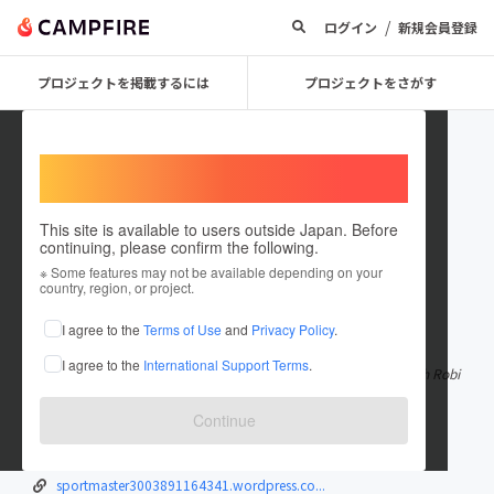
/
ログイン
新規会員登録
プロジェクトを掲載するには
プロジェクトをさがす
Welcome,
International users
This site is available to users outside Japan. Before
continuing, please confirm the following.
AutumnMiln30703
※ Some features may not be available depending on your
country, region, or project.
在住国：スロベニア
I agree to the
Terms of Use
and
Privacy Policy
.
出身国：スロベニア
I agree to the
International Support Terms
.
Robin Montgomery vs Valentina Ryser (Live)"liveStream" Watch Robi
n Montgomery - Valentina
もっと見る
Continue
blogevent.club/2024/06/26/montgomery-...
sportsprediction.fun/2024/06/27/montg...
sportmaster3003891164341.wordpress.co...