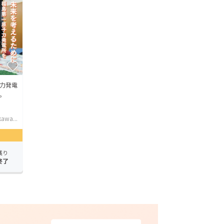
力発電
。
awa...
残り
終了