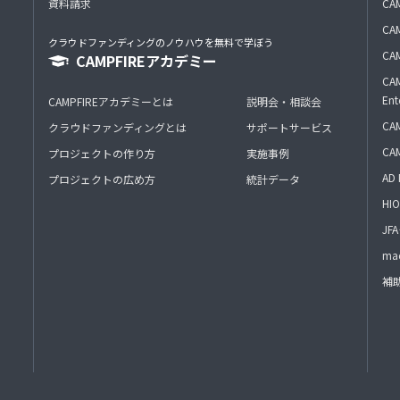
資料請求
CA
CAM
クラウドファンディングのノウハウを無料で学ぼう
CAM
CAMPFIREアカデミー
CAM
Ent
CAMPFIREアカデミーとは
説明会・相談会
CAM
クラウドファンディングとは
サポートサービス
CA
プロジェクトの作り方
実施事例
AD 
プロジェクトの広め方
統計データ
HIO
J
mac
補