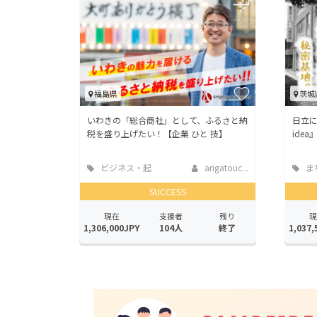
福島県
茨城
いわきの「総合商社」として、ふるさと納
日立
税を盛り上げたい！【企業 ひと 技】
ide
ビジネス・起
arigatouc...
ま
業
地域
SUCCESS
現在
支援者
残り
現
1,306,000JPY
104人
終了
1,037,