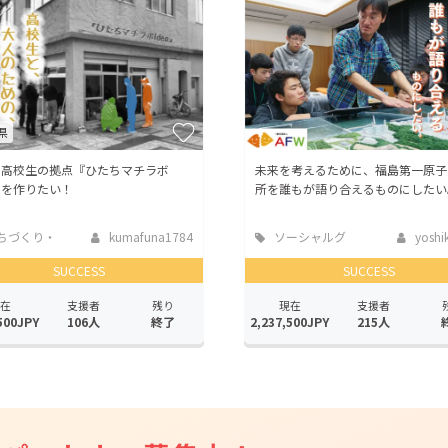
CAMPFIRE for Social Good
CAMPFIRE Creation
CAMPFIREふるさと納税
machi-ya
コミュニティ
県
に高校生の拠点『ひたちマチラボ
未来を考えるために、福島第一原子
a』を作りたい！
所を誰もが語り合えるものにしたい
ちづくり・
kumafuna1784
ソーシャルグ
yoshik
活性化
ッド
SUCCESS
SUCCESS
在
支援者
残り
現在
支援者
500JPY
106人
終了
2,237,500JPY
215人