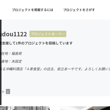
プロジェクトを掲載するには
プロジェクトをさがす
udou1122
プロジェクトオーナー
ターン
注目の新着プロジェクト
募集終了が近いプロ
回支援して1件のプロジェクトを投稿しています
現在地：福島県
音楽
舞台・パフォーマンス
出身地：未設定
ある沖縄料理店「Ａ家食堂」の店主、岩立あ〜やです。よろしくお願い
ゲーム・サービス開発
フード・飲食店
書籍・雑誌出版
アニメ・漫画
チャレンジ
ビューティー・ヘルス
クト
1