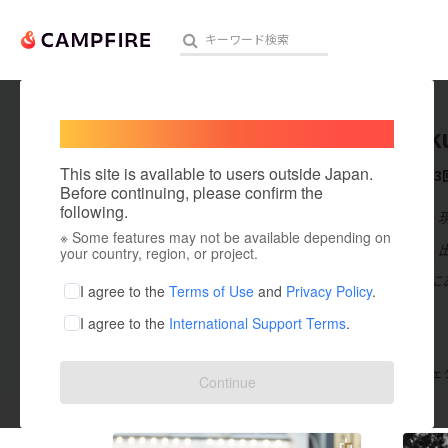
Welcome,
International users
Ayashok
人気のプロジェクト
注目のリ
This site is available to users outside Japan.
これまでに3
Before continuing, please confirm the
following.
在住国：日本
※ Some features may not be available depending on
アート・写真
出身国：日本
your country, region, or project.
ＪＲ湯本駅前に
テクノロジー・ガジェット
I agree to the
Terms of Use
and
Privacy Policy
.
I agree to the
International Support Terms
.
映像・映画
ビジネス・起業
支援した
プロジェクト
3
投稿した
プロジェ
Continue
まちづくり・地域活性化