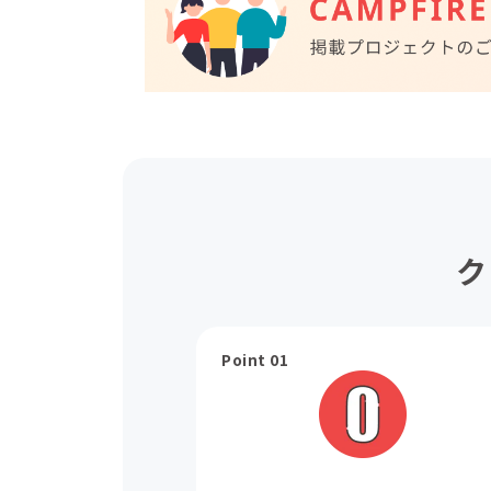
ク
Point 01