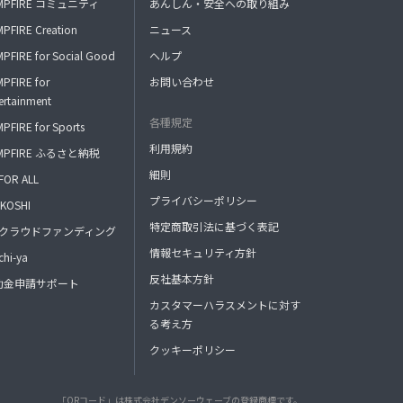
MPFIRE コミュニティ
あんしん・安全への取り組み
PFIRE Creation
ニュース
PFIRE for Social Good
ヘルプ
PFIRE for
お問い合わせ
ertainment
各種規定
PFIRE for Sports
利用規約
MPFIRE ふるさと納税
細則
FOR ALL
プライバシーポリシー
KOSHI
特定商取引法に基づく表記
FAクラウドファンディング
情報セキュリティ方針
hi-ya
反社基本方針
助金申請サポート
カスタマーハラスメントに対す
る考え方
クッキーポリシー
「QRコード」は株式会社デンソーウェーブの登録商標です。